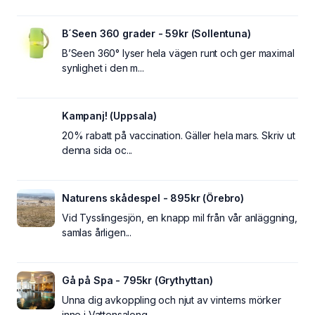
B´Seen 360 grader - 59kr (Sollentuna)
B’Seen 360° lyser hela vägen runt och ger maximal
synlighet i den m...
Kampanj! (Uppsala)
20% rabatt på vaccination. Gäller hela mars. Skriv ut
denna sida oc...
Naturens skådespel - 895kr (Örebro)
Vid Tysslingesjön, en knapp mil från vår anläggning,
samlas årligen...
Gå på Spa - 795kr (Grythyttan)
Unna dig avkoppling och njut av vinterns mörker
inne i Vattensalong...