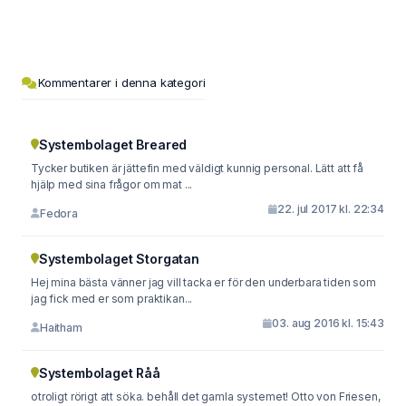
Kommentarer i denna kategori
Systembolaget Breared
Tycker butiken är jättefin med väldigt kunnig personal. Lätt att få
hjälp med sina frågor om mat ...
22. jul 2017 kl. 22:34
Fedora
Systembolaget Storgatan
Hej mina bästa vänner jag vill tacka er för den underbara tiden som
jag fick med er som praktikan...
03. aug 2016 kl. 15:43
Haitham
Systembolaget Råå
otroligt rörigt att söka. behåll det gamla systemet! Otto von Friesen,