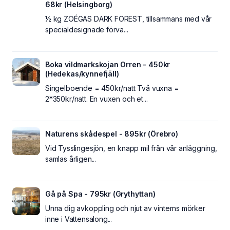
68kr (Helsingborg)
½ kg ZOÉGAS DARK FOREST, tillsammans med vår
specialdesignade förva...
Boka vildmarkskojan Orren - 450kr
(Hedekas/kynnefjäll)
Singelboende = 450kr/natt Två vuxna =
2*350kr/natt. En vuxen och et...
Naturens skådespel - 895kr (Örebro)
Vid Tysslingesjön, en knapp mil från vår anläggning,
samlas årligen...
Gå på Spa - 795kr (Grythyttan)
Unna dig avkoppling och njut av vinterns mörker
inne i Vattensalong...