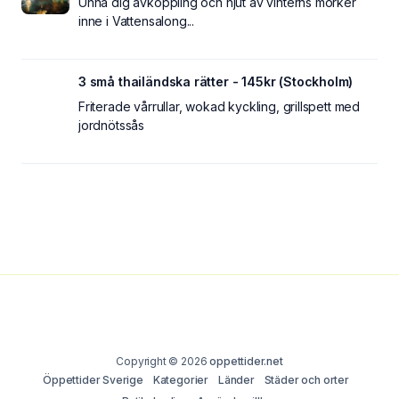
Unna dig avkoppling och njut av vinterns mörker
inne i Vattensalong...
3 små thailändska rätter - 145kr (Stockholm)
Friterade vårrullar, wokad kyckling, grillspett med
jordnötssås
Copyright © 2026
oppettider.net
Öppettider Sverige
Kategorier
Länder
Städer och orter