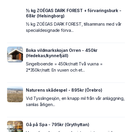
½ kg ZOÉGAS DARK FOREST + förvaringsburk -
68kr (Helsingborg)
½ kg ZOÉGAS DARK FOREST, tillsammans med vår
specialdesignade förva...
Boka vildmarkskojan Orren - 450kr
(Hedekas/kynnefjäll)
Singelboende = 450kr/natt Två vuxna =
2*350kr/natt. En vuxen och et...
Naturens skådespel - 895kr (Örebro)
Vid Tysslingesjön, en knapp mil från vår anläggning,
samlas årligen...
Gå på Spa - 795kr (Grythyttan)