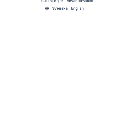
Butikskedjor
Användarvillkor
Svenska
English