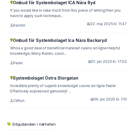
Ombud för Systembolaget ICA Nära Ryd
If you would like to take much from this piece of writing then you
have to apply such technique...
22. maj 2025 kl. 11:47
Kerstin
Ombud för Systembolaget Ica Nära Backaryd
Whoa a good deal of beneficial material! casino en ligne Helpful
knowledge, Many thanks. casin...
01. jun 2025 kl. 17:02
Penni
Systembolaget Östra Storgatan
Incredible plenty of superb knowledge! casino en ligne fiable
Effectively expressed genuinely! ...
06. jun 2025 kl. 1:10
Clifton
Erbjudanden i närheten