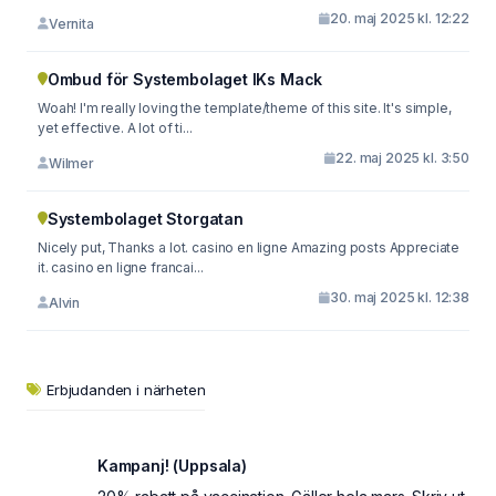
20. maj 2025 kl. 12:22
Vernita
Ombud för Systembolaget IKs Mack
Woah! I'm really loving the template/theme of this site. It's simple,
yet effective. A lot of ti...
22. maj 2025 kl. 3:50
Wilmer
Systembolaget Storgatan
Nicely put, Thanks a lot. casino en ligne Amazing posts Appreciate
it. casino en ligne francai...
30. maj 2025 kl. 12:38
Alvin
Erbjudanden i närheten
Kampanj! (Uppsala)