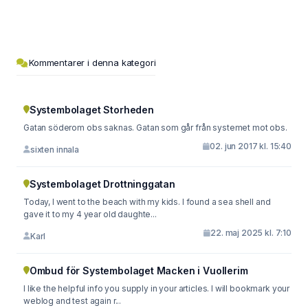
Kommentarer i denna kategori
Systembolaget Storheden
Gatan söderom obs saknas. Gatan som går från systemet mot obs.
02. jun 2017 kl. 15:40
sixten innala
Systembolaget Drottninggatan
Today, I went to the beach with my kids. I found a sea shell and
gave it to my 4 year old daughte...
22. maj 2025 kl. 7:10
Karl
Ombud för Systembolaget Macken i Vuollerim
I like the helpful info you supply in your articles. I will bookmark your
weblog and test again r...