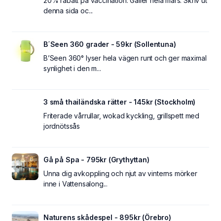
20% rabatt på vaccination. Gäller hela mars. Skriv ut
denna sida oc...
B´Seen 360 grader - 59kr (Sollentuna)
B’Seen 360° lyser hela vägen runt och ger maximal
synlighet i den m...
3 små thailändska rätter - 145kr (Stockholm)
Friterade vårrullar, wokad kyckling, grillspett med
jordnötssås
Gå på Spa - 795kr (Grythyttan)
Unna dig avkoppling och njut av vinterns mörker
inne i Vattensalong...
Naturens skådespel - 895kr (Örebro)