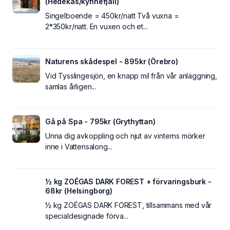
(Hedekas/kynnefjäll)
Singelboende = 450kr/natt Två vuxna =
2*350kr/natt. En vuxen och et...
Naturens skådespel - 895kr (Örebro)
Vid Tysslingesjön, en knapp mil från vår anläggning,
samlas årligen...
Gå på Spa - 795kr (Grythyttan)
Unna dig avkoppling och njut av vinterns mörker
inne i Vattensalong...
½ kg ZOÉGAS DARK FOREST + förvaringsburk -
68kr (Helsingborg)
½ kg ZOÉGAS DARK FOREST, tillsammans med vår
specialdesignade förva...