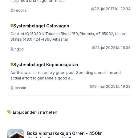
hjälp med sina frågor om mat ...
22. jul 2017 kl. 22:34
Fedora
Systembolaget Oslovägen
Cabinet IQ 15030 N Tatumm Blvd #150, Phoenix, AZ 85032, United
Ѕtates (480) 424-4866 Artisanal
21. jul 2025 kl. 16:05
Ingrid
Systembolaget Köpmansgatan
Aw, this was an incredibly good post. Spending some time and
actual effort to generate a good a...
19. maj 2025 kl. 19:23
Jasmin
Erbjudanden i närheten
Boka vildmarkskojan Orren - 450kr