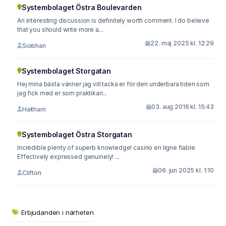
Systembolaget Östra Boulevarden
An interesting discussion is definitely worth comment. I do believe
that you should write more a...
22. maj 2025 kl. 12:29
Siobhan
Systembolaget Storgatan
Hej mina bästa vänner jag vill tacka er för den underbara tiden som
jag fick med er som praktikan...
03. aug 2016 kl. 15:43
Haitham
Systembolaget Östra Storgatan
Incredible plenty of superb knowledge! casino en ligne fiable
Effectively expressed genuinely! ...
06. jun 2025 kl. 1:10
Clifton
Erbjudanden i närheten