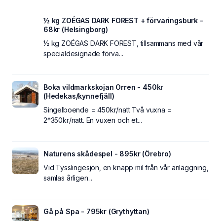
½ kg ZOÉGAS DARK FOREST + förvaringsburk -
68kr (Helsingborg)
½ kg ZOÉGAS DARK FOREST, tillsammans med vår
specialdesignade förva...
Boka vildmarkskojan Orren - 450kr
(Hedekas/kynnefjäll)
Singelboende = 450kr/natt Två vuxna =
2*350kr/natt. En vuxen och et...
Naturens skådespel - 895kr (Örebro)
Vid Tysslingesjön, en knapp mil från vår anläggning,
samlas årligen...
Gå på Spa - 795kr (Grythyttan)