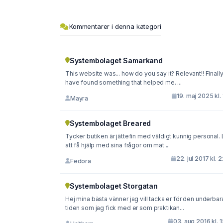
Kommentarer i denna kategori
Systembolaget Samarkand
This website was... how do you say it? Relevant!! Finally
have found something that helped me. ...
19. maj 2025 kl. 
Mayra
Systembolaget Breared
Tycker butiken är jättefin med väldigt kunnig personal. 
att få hjälp med sina frågor om mat ...
22. jul 2017 kl. 
Fedora
Systembolaget Storgatan
Hej mina bästa vänner jag vill tacka er för den underbar
tiden som jag fick med er som praktikan...
03. aug 2016 kl. 