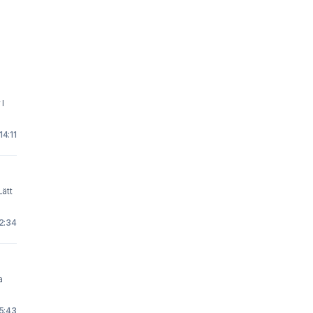
 I
14:11
Lätt
22:34
a
15:43