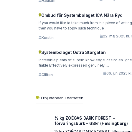
Haitham
Ombud för Systembolaget ICA Nära Ryd
If you would like to take much from this piece of writing
then you have to apply such technique...
22. maj 2025 kl. 
Kerstin
Systembolaget Östra Storgatan
Incredible plenty of superb knowledge! casino en ligne
fiable Effectively expressed genuinely! ...
06. jun 2025 kl.
Clifton
Erbjudanden i närheten
½ kg ZOÉGAS DARK FOREST +
förvaringsburk - 68kr (Helsingborg)
½ kg ZOÉGAS DARK FOREST, tillsamman