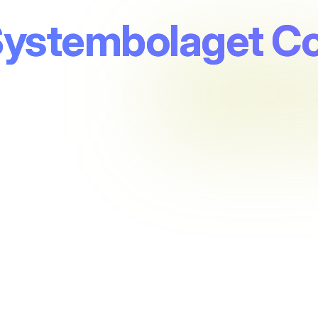
Systembolaget C
D