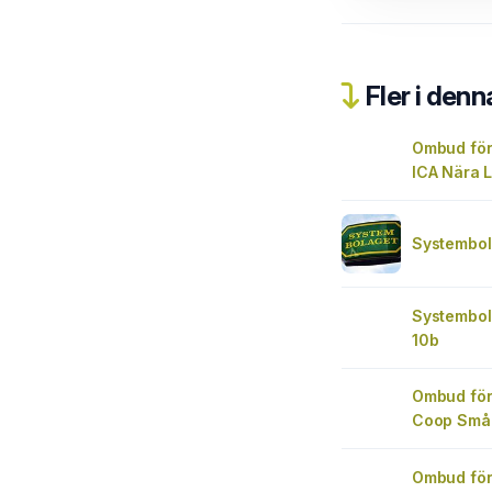
Fler i denn
Ombud för
ICA Nära L
Systembol
Systembol
10b
Ombud för
Coop Små
Ombud för