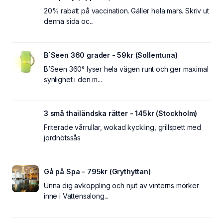
20% rabatt på vaccination. Gäller hela mars. Skriv ut
denna sida oc...
B´Seen 360 grader - 59kr (Sollentuna)
B’Seen 360° lyser hela vägen runt och ger maximal
synlighet i den m...
3 små thailändska rätter - 145kr (Stockholm)
Friterade vårrullar, wokad kyckling, grillspett med
jordnötssås
Gå på Spa - 795kr (Grythyttan)
Unna dig avkoppling och njut av vinterns mörker
inne i Vattensalong...