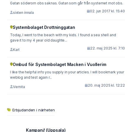
Gatan söderom obs saknas. Gatan som går från systemet mot obs.
02. jun 2017 kl. 15:40
sixten innala
Systembolaget Drottninggatan
Today, I went to the beach with my kids. I found a sea shell and
gave it to my 4 year old daughte...
22. maj 2025 kl. 7:10
Karl
Ombud för Systembolaget Macken i Vuollerim
I like the helpful info you supply in your articles. I will bookmark your
weblog and test again r...
20. maj 2025 kl. 12:22
Vernita
Erbjudanden i närheten
Kampanj! (Uppsala)