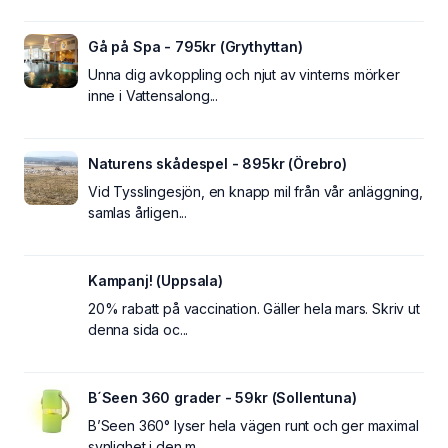
Gå på Spa - 795kr (Grythyttan)
Unna dig avkoppling och njut av vinterns mörker
inne i Vattensalong...
Naturens skådespel - 895kr (Örebro)
Vid Tysslingesjön, en knapp mil från vår anläggning,
samlas årligen...
Kampanj! (Uppsala)
20% rabatt på vaccination. Gäller hela mars. Skriv ut
denna sida oc...
B´Seen 360 grader - 59kr (Sollentuna)
B’Seen 360° lyser hela vägen runt och ger maximal
synlighet i den m...