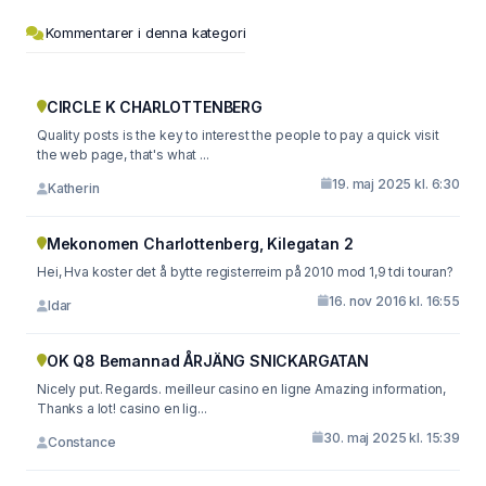
Kommentarer i denna kategori
CIRCLE K CHARLOTTENBERG
Quality posts is the key to interest the people to pay a quick visit
the web page, that's what ...
19. maj 2025 kl. 6:30
Katherin
Mekonomen Charlottenberg, Kilegatan 2
Hei, Hva koster det å bytte registerreim på 2010 mod 1,9 tdi touran?
16. nov 2016 kl. 16:55
Idar
OK Q8 Bemannad ÅRJÄNG SNICKARGATAN
Nicely put. Regards. meilleur casino en ligne Amazing information,
Thanks a lot! casino en lig...
30. maj 2025 kl. 15:39
Constance