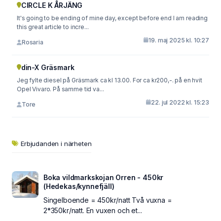
CIRCLE K ÅRJÄNG
It's going to be ending of mine day, except before end I am reading
this great article to incre...
19. maj 2025 kl. 10:27
Rosaria
din-X Gräsmark
Jeg fylte diesel på Gräsmark ca kl 13.00. For ca kr200,-. på en hvit
Opel Vivaro. På samme tid va...
22. jul 2022 kl. 15:23
Tore
Erbjudanden i närheten
Boka vildmarkskojan Orren - 450kr
(Hedekas/kynnefjäll)
Singelboende = 450kr/natt Två vuxna =
2*350kr/natt. En vuxen och et...