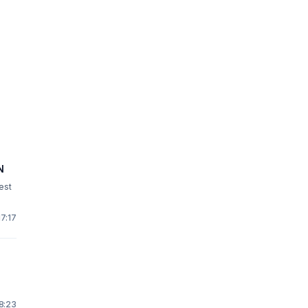
N
test
17:17
 8:23