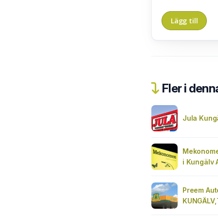
Fler i denn
Jula Kung
Mekonomen
i Kungälv 
Preem Aut
KUNGÄLV,