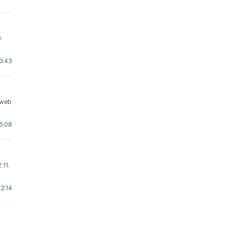
=
13:43
s web
 5:08
:11.
12:14