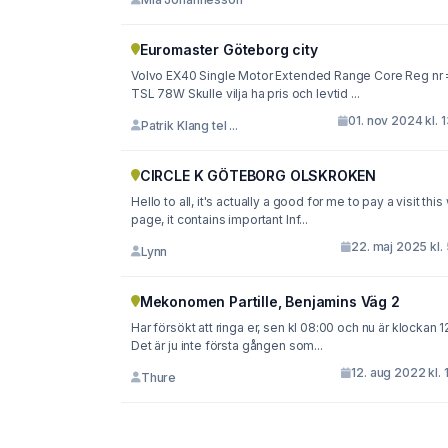
Euromaster Göteborg city
Volvo EX40 Single Motor Extended Range Core Reg nr 
TSL 78W Skulle vilja ha pris och levtid ...
01. nov 2024 kl. 
Patrik Klang tel ...
CIRCLE K GÖTEBORG OLSKROKEN
Hello to all, it's actually a good for me to pay a visit thi
page, it contains important Inf...
22. maj 2025 kl.
Lynn
Mekonomen Partille, Benjamins Väg 2
Har försökt att ringa er, sen kl 08:00 och nu är klockan 12
Det är ju inte första gången som...
12. aug 2022 kl. 
Thure