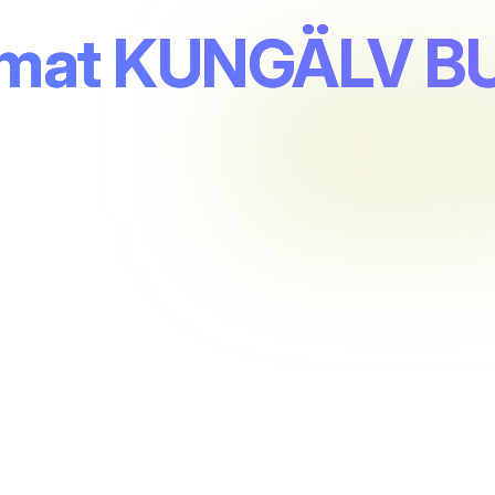
omat KUNGÄLV B