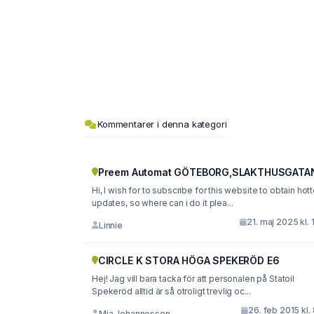
Kommentarer i denna kategori
Preem Automat GÖTEBORG,SLAKTHUSGATA
Hi, I wish for to subscribe for this website to obtain hot
updates, so where can i do it plea...
21. maj 2025 kl. 
Linnie
CIRCLE K STORA HÖGA SPEKERÖD E6
Hej! Jag vill bara tacka för att personalen på Statoil
Spekeröd alltid är så otroligt trevlig oc...
26. feb 2015 kl.
Mia Johannesson