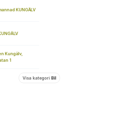
mannad KUNGÄLV
 KUNGÄLV
n Kungälv,
atan 1
Visa kategori
Bil