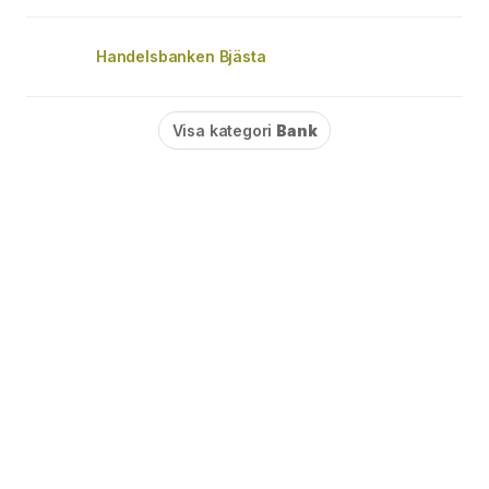
Handelsbanken Bjästa
Visa kategori
Bank