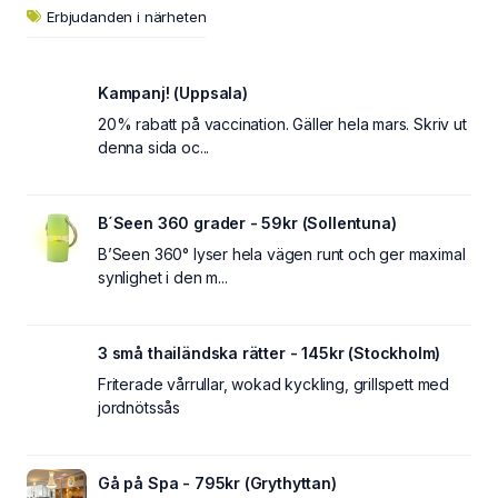
Erbjudanden i närheten
Kampanj! (Uppsala)
20% rabatt på vaccination. Gäller hela mars. Skriv ut
denna sida oc...
B´Seen 360 grader - 59kr (Sollentuna)
B’Seen 360° lyser hela vägen runt och ger maximal
synlighet i den m...
3 små thailändska rätter - 145kr (Stockholm)
Friterade vårrullar, wokad kyckling, grillspett med
jordnötssås
Gå på Spa - 795kr (Grythyttan)