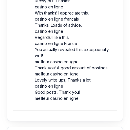
Nicely put. Thanks!
casino en ligne
With thanks! I appreciate this.
casino en ligne francais
Thanks. Loads of advice.
casino en ligne
Regards! I like this.
casino en ligne France
You actually revealed this exceptionally
well!
meilleur casino en ligne
Thank you! A good amount of postings!
meilleur casino en ligne
Lovely write ups, Thanks a lot.
casino en ligne
Good posts, Thank you!
meilleur casino en ligne