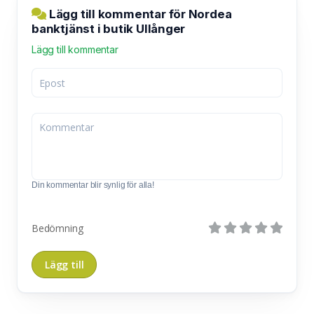
Lägg till kommentar för Nordea
banktjänst i butik Ullånger
Lägg till kommentar
Din kommentar blir synlig för alla!
Bedömning