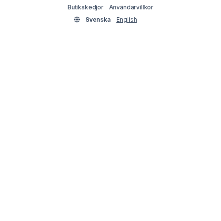
Butikskedjor
Användarvillkor
Svenska
English