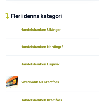
Fler i denna kategori
Handelsbanken Ullånger
Handelsbanken Nordingrå
Handelsbanken Lugnvik
Swedbank AB Kramfors
Handelsbanken Kramfors