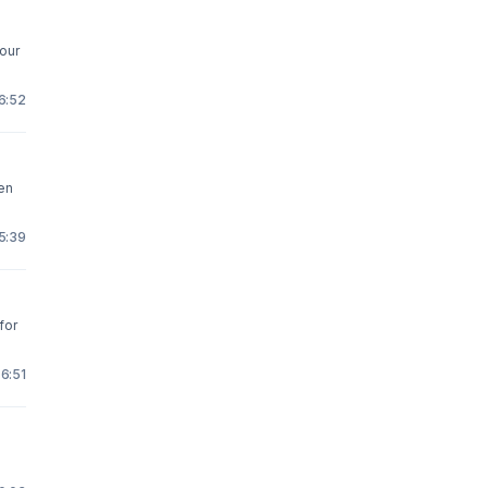
 6:52
en
 5:39
for
 6:51