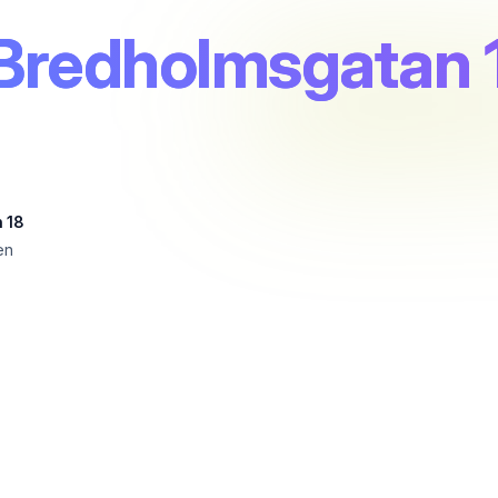
Bredholmsgatan 
 18
en