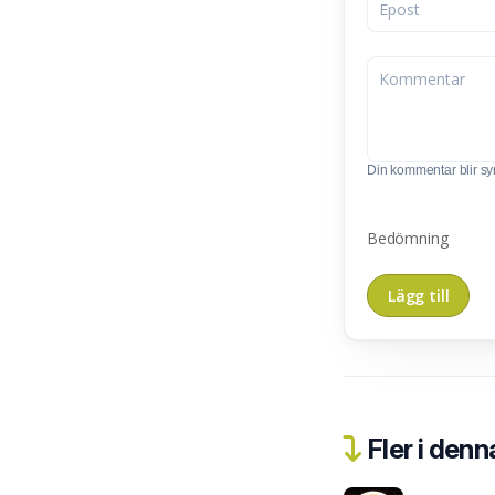
Din kommentar blir synl
Bedömning
Fler i denn