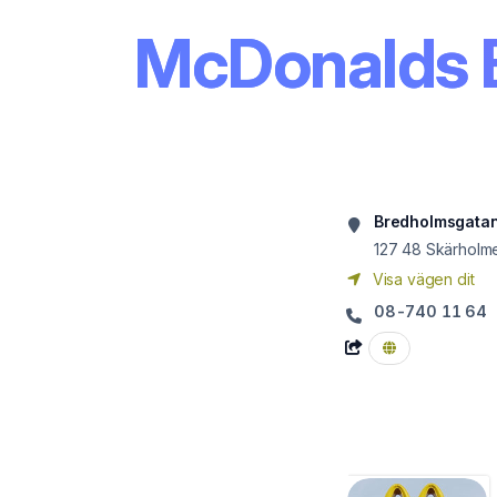
McDonalds 
Bredholmsgatan
127 48
Skärholm
Visa vägen dit
08-740 11 64