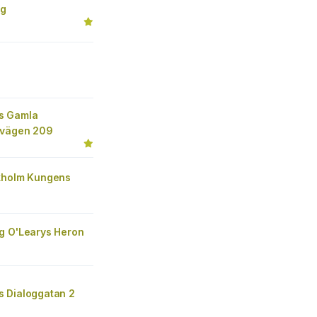
ng
s Gamla
evägen 209
kholm Kungens
g O'Learys Heron
 Dialoggatan 2