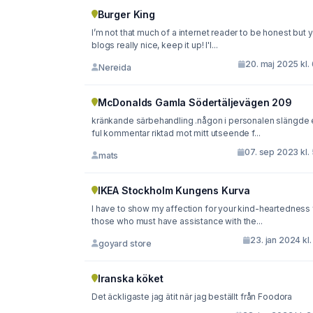
Burger King
I’m not that much of a internet reader to be honest but your
blogs really nice, keep it up! I'l...
20. maj 2025 kl.
Nereida
McDonalds Gamla Södertäljevägen 209
kränkande särbehandling .någon i personalen slängde 
ful kommentar riktad mot mitt utseende f...
07. sep 2023 kl.
mats
IKEA Stockholm Kungens Kurva
I have to show my affection for your kind-heartedness 
those who must have assistance with the...
23. jan 2024 kl.
goyard store
Iranska köket
Det äckligaste jag ätit när jag beställt från Foodora