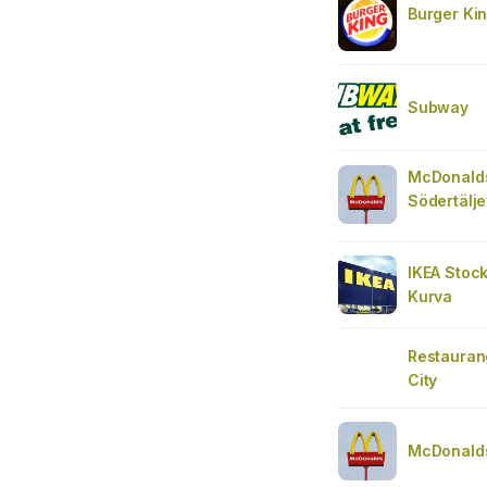
Burger Ki
Subway
McDonald
Södertälj
IKEA Stoc
Kurva
Restauran
City
McDonalds