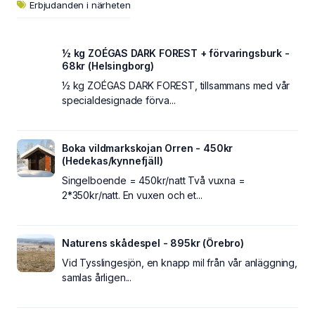
Erbjudanden i närheten
½ kg ZOÉGAS DARK FOREST + förvaringsburk -
68kr (Helsingborg)
½ kg ZOÉGAS DARK FOREST, tillsammans med vår
specialdesignade förva...
Boka vildmarkskojan Orren - 450kr
(Hedekas/kynnefjäll)
Singelboende = 450kr/natt Två vuxna =
2*350kr/natt. En vuxen och et...
Naturens skådespel - 895kr (Örebro)
Vid Tysslingesjön, en knapp mil från vår anläggning,
samlas årligen...