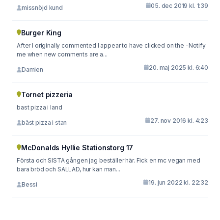
05. dec 2019 kl. 1:39
missnöjd kund
Burger King
After I originally commented I appear to have clicked on the -Notify
me when new comments are a...
20. maj 2025 kl. 6:40
Damien
Tornet pizzeria
bast pizza i land
27. nov 2016 kl. 4:23
bäst pizza i stan
McDonalds Hyllie Stationstorg 17
Första och SISTA gången jag beställer här. Fick en mc vegan med
bara bröd och SALLAD, hur kan man...
19. jun 2022 kl. 22:32
Bessi