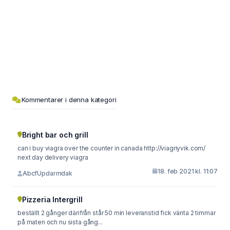
Kommentarer i denna kategori
Bright bar och grill
can i buy viagra over the counter in canada http://viagriyvik.com/
next day delivery viagra
18. feb 2021 kl. 11:07
AbcfUpdarmdak
Pizzeria Intergrill
beställt 2 gånger därifrån står 50 min leveranstid fick vänta 2 timmar
på maten och nu sista gång...