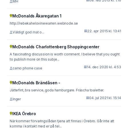
08. feb 2015 kl. 1:16
MH
McDonalds Åkaregatan 1
http://rebekahelovinewarren.webnode.se
22. apr 2015 kl. 13:41
Väldigt god mat o...
McDonalds Charlottenberg Shoppingcenter
A fascinating discussion is worth comment. I believe that you ought
to publish more on this subje...
14. dec 2020 kl. 4:53
camo phone case
McDonalds Brändåsen -
Jättefint, bra service, goda hamburgare. Fräscha toaletter.
04. jul 2021 kl. 15:14
Inger
IKEA Örebro
När kommer förvaringslådan tjena att finnas i Örebro. Går inte att
komma i kontakt med er på tel...