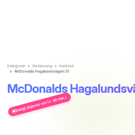
Kategorier
Restaurang
Karlstad
McDonalds Hagalundsvägen 31
McDonalds Hagalundsv
Stängt (öppnar om 1 t. 49 min.)