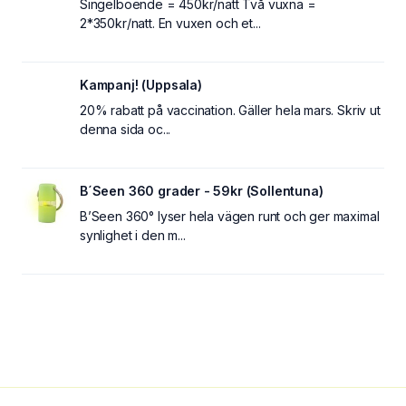
Singelboende = 450kr/natt Två vuxna =
2*350kr/natt. En vuxen och et...
Kampanj! (Uppsala)
20% rabatt på vaccination. Gäller hela mars. Skriv ut
denna sida oc...
B´Seen 360 grader - 59kr (Sollentuna)
B’Seen 360° lyser hela vägen runt och ger maximal
synlighet i den m...