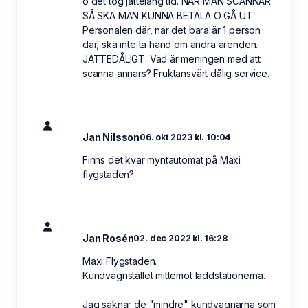
o det tog jättelång tid. NÄR MAN SCANNAR
SÅ SKA MAN KUNNA BETALA O GÅ UT.
Personalen där, när det bara är 1 person
där, ska inte ta hand om andra ärenden.
JÄTTEDÅLIGT. Vad är meningen med att
scanna annars? Fruktansvärt dålig service.
Jan Nilsson
06. okt 2023 kl. 10:04
Finns det kvar myntautomat på Maxi
flygstaden?
Jan Rosén
02. dec 2022 kl. 16:28
Maxi Flygstaden.
Kundvagnstället mittemot laddstationerna.
Jag saknar de "mindre" kundvagnarna som