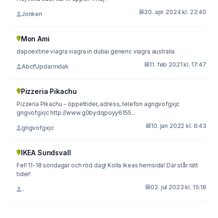
20. apr 2024 kl. 22:40
Jonken
Mon Ami
dapoextine viagra viagra in dubai generic viagra australia
11. feb 2021 kl. 17:47
AbcfUpdarmdak
Pizzeria Pikachu
Pizzeria Pikachu - öppettider, adress, telefon agngvofgxjc
gngvofgxjc http://www.g0bydqpoyy6155...
10. jan 2022 kl. 6:43
gngvofgxjc
IKEA Sundsvall
Fel! 11-18 söndagar och röd dag! Kolla Ikeas hemsida! Där står rätt
tider!
02. jul 2023 kl. 15:18
..