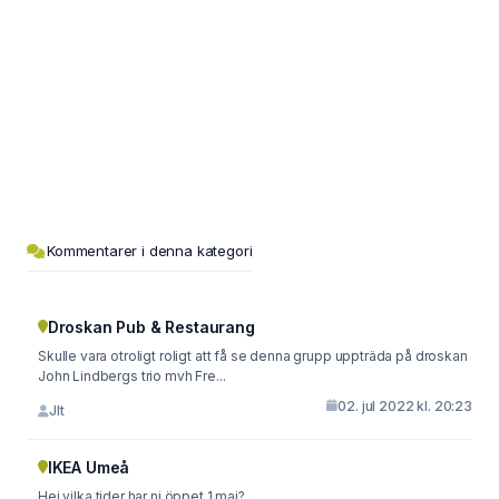
Kommentarer i denna kategori
Droskan Pub & Restaurang
Skulle vara otroligt roligt att få se denna grupp uppträda på droskan
John Lindbergs trio mvh Fre...
02. jul 2022 kl. 20:23
Jlt
IKEA Umeå
Hej vilka tider har ni öppet 1 maj?