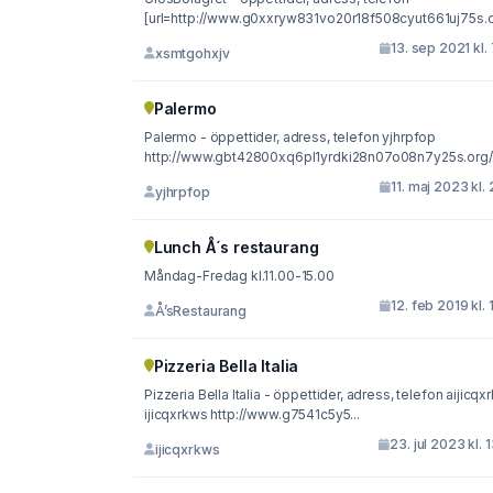
[url=http://www.g0xxryw831vo20r18f508cyut661uj75s.or
13. sep 2021 kl.
xsmtgohxjv
Palermo
Palermo - öppettider, adress, telefon yjhrpfop
http://www.gbt42800xq6pl1yrdki28n07o08n7y25s.org/.
11. maj 2023 kl. 
yjhrpfop
Lunch Å´s restaurang
Måndag-Fredag kl.11.00-15.00
12. feb 2019 kl. 
Å’sRestaurang
Pizzeria Bella Italia
Pizzeria Bella Italia - öppettider, adress, telefon aijicq
ijicqxrkws http://www.g7541c5y5...
23. jul 2023 kl. 
ijicqxrkws