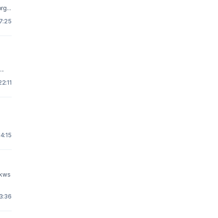
g...
 7:25
..
22:11
14:15
xrkws
13:36