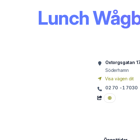
Lunch Wågb
Oxtorgsgatan 1
Söderhamn
Visa vägen dit
02 70 -1 7030
Öppettider