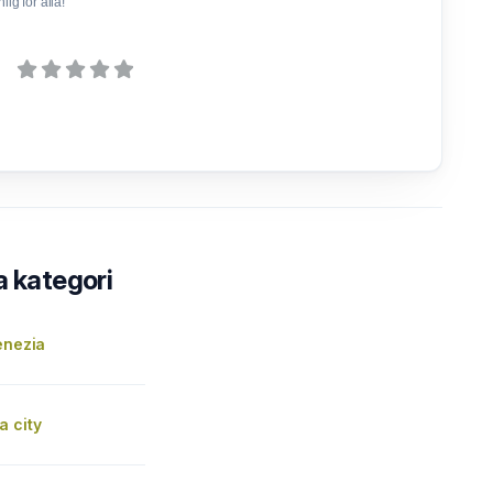
ig för alla!
a kategori
enezia
a city