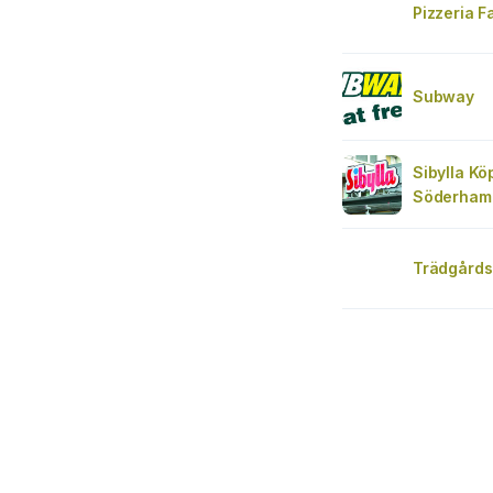
Pizzeria 
Subway
Sibylla K
Söderham
Trädgård