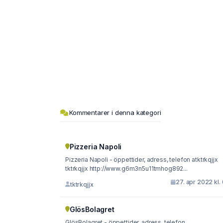
Kommentarer i denna kategori
Pizzeria Napoli
Pizzeria Napoli - öppettider, adress, telefon atktrkqjjx
tktrkqjjx http://www.g6m3n5u11tmhog892...
27. apr 2022 kl.
tktrkqjjx
GlösBolagret
GlösBolagret - öppettider, adress, telefon