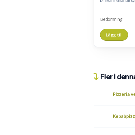
Din kommentar blir synl
Bedömning
Fler i denn
Pizzeria v
Kebabpizz