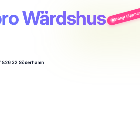
Stängt (öppnar
ro Wärdshus
7 826 32 Söderhamn