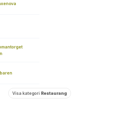
Faxenova
öpmantorget
n
sbaren
Visa kategori
Restaurang