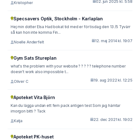
02. jun 2025 kl. 5:58
Kristopher
Specsavers Optik, Stockholm - Karlaplan
Hej min dotter Elsa Had bokat tid med er för tisdag den 13 /5 Tyvärr
så kan hon inte komma Fin...
12. maj 2014 kl. 19:07
Noelle Anderfelt
Gym Sats Stureplan
what's the problem with your website ? ? ? ? ? telephone number
doesn't work also impossible t...
19. aug 2022 kl. 12:25
Oliver C
Apoteket Vita Björn
Kan du lägga undan ett fem pack antigen test Som jag hämtar
imorgon bitti ? Tack
22. dec 2021 kl. 19:02
Katja
Apoteket PK-huset