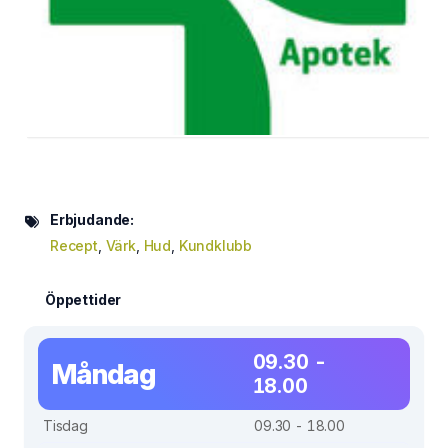
Erbjudande:
Recept
,
Värk
,
Hud
,
Kundklubb
Öppettider
09.30 -
Måndag
18.00
Tisdag
09.30 - 18.00