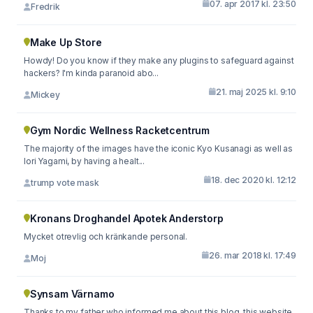
07. apr 2017 kl. 23:50
Fredrik
Make Up Store
Howdy! Do you know if they make any plugins to safeguard against
hackers? I'm kinda paranoid abo...
21. maj 2025 kl. 9:10
Mickey
Gym Nordic Wellness Racketcentrum
The majority of the images have the iconic Kyo Kusanagi as well as
Iori Yagami, by having a healt...
18. dec 2020 kl. 12:12
trump vote mask
Kronans Droghandel Apotek Anderstorp
Mycket otrevlig och kränkande personal.
26. mar 2018 kl. 17:49
Moj
Synsam Värnamo
Thanks to my father who informed me about this blog, this website