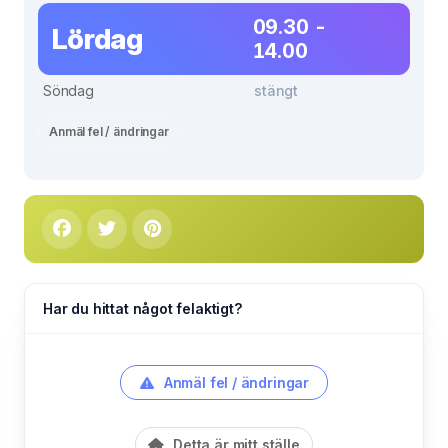
09.30 -
Lördag
14.00
Söndag
stängt
Anmäl fel / ändringar
Har du hittat något felaktigt?
Anmäl fel / ändringar
Detta är mitt ställe