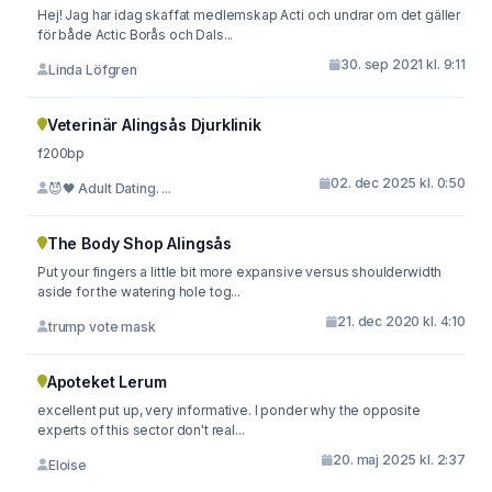
Hej! Jag har idag skaffat medlemskap Acti och undrar om det gäller
för både Actic Borås och Dals...
30. sep 2021 kl. 9:11
Linda Löfgren
Veterinär Alingsås Djurklinik
f200bp
02. dec 2025 kl. 0:50
😈🖤 Adult Dating. ...
The Body Shop Alingsås
Put your fingers a little bit more expansive versus shoulderwidth
aside for the watering hole tog...
21. dec 2020 kl. 4:10
trump vote mask
Apoteket Lerum
excellent put up, very informative. I ponder why the opposite
experts of this sector don't real...
20. maj 2025 kl. 2:37
Eloise