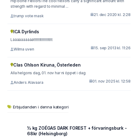
Hip bone FlexorsThe cool flexors carry a significant amount with
strength with regard to minimal ...
21. dec 2020 kl. 2:28
trump vote mask
ICA Dyrlinds
Läääääääääätttttttttttttttt
15. sep 2013 kl. 11:26
Wilma uven
Clas Ohlson Kiruna, Österleden
Alla helgons dag, 01. nov har ni öppet i dag
01. nov 2025 kl. 12:58
Anders Alavaara
Erbjudanden i denna kategori
½ kg ZOÉGAS DARK FOREST + förvaringsburk -
68kr (Helsingborg)