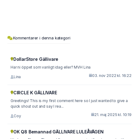
Kommentarer i denna kategori
DollarStore Gällivare
Har ni öppet som vanligt idag eller? MVH Lina
03. nov 2022 kl. 16:22
Lina
CIRCLE K GÄLLIVARE
Greetings! This is my first comment here so I just wanted to give a
quick shout out and say I rea...
21. maj 2025 kl. 10:19
Coy
OK Q8 Bemannad GÄLLIVARE LULEÅVÄGEN