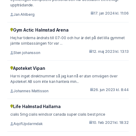
uppträdande.
17. jan 2024 kl. 11:06
Jan Ahlberg
Gym Actic Halmstad Arena
Hej har tiderna ändrats till 07-00 och hur är det på det lilla gymmet
jämte simbassängen för var ...
12. maj 2023 kl. 13:13
Sten johansson
Apoteket Vipan
Har ni inget direktnummer så jag kan nå er utan omvägen över
Apoteket AB som inte kan hantera min...
26. jun 2023 kl. 8:44
Johannes Mattisson
Life Halmstad Hallarna
cialis 5mg cialis windsor canada super cialis best price
10. feb 2021 kl. 18:32
AqcfUpdarmdak