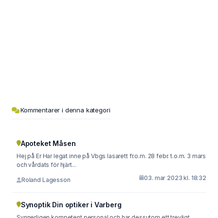
Kommentarer i denna kategori
Apoteket Måsen
Hej på Er Har legat inne på Vbgs lasarett fr.o.m. 28 febr. t.o.m. 3 mars
och vårdats för hjärt...
03. mar 2023 kl. 18:32
Roland Lagesson
Synoptik Din optiker i Varberg
Synnerligen kompetent personal och har dessutom ett trevligt