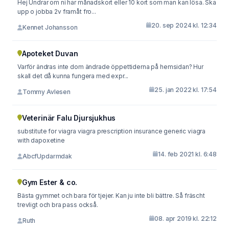
Hej Undrar om ni har månadskort eller 10 kort som man kan lösa. Ska
upp o jobba 2v framåt fro...
20. sep 2024 kl. 12:34
Kennet Johansson
Apoteket Duvan
Varför ändras inte dom ändrade öppettiderna på hemsidan? Hur
skall det då kunna fungera med expr...
25. jan 2022 kl. 17:54
Tommy Avlesen
Veterinär Falu Djursjukhus
substitute for viagra viagra prescription insurance generic viagra
with dapoxetine
14. feb 2021 kl. 6:48
AbcfUpdarmdak
Gym Ester & co.
Bästa gymmet och bara för tjejer. Kan ju inte bli bättre. Så fräscht
trevligt och bra pass också.
08. apr 2019 kl. 22:12
Ruth