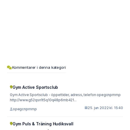
Kommentarer i denna kategori
Gym Active Sportsclub
Gym Active Sportsclub - öppettider, adress, telefon opegcnpmmp
http://www.g52qsn1t5q10q48p6mb421...
25. jun 2022 kl. 15:40
opegcnpmmp
Gym Puls & Träning Hudiksvall