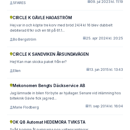
09. jul 2023 kl. 11:19
5FARES
CIRCLE K GÄVLE HAGASTRÖM
Hej var in och köpte tre korv med bröd 24/4 kl 16 blev dubbelt
debiterad 61kr och en till på 61.1...
25. apr 2024 kl. 20:25
Bo Bergström
CIRCLE K SANDVIKEN ÅRSUNDAVÄGEN
Hej! Kan man skicka paket från er?
13. jun 2015 kl. 13:43
Ellen
Mekonomen Bengts Däckservice AB
Jag lämnade in bilen för byte av hjullager. Senare vid inlämning hos
bilteknik Gävle fick jag red...
11. sep 2014 kl. 16:04
Marie Flodberg
OK Q8 Automat HEDEMORA TVIKSTA
Svårt komma åt pumparna pga vattensamlingar.