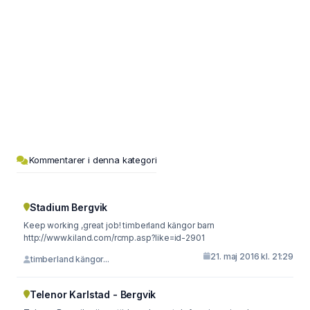
Kommentarer i denna kategori
Stadium Bergvik
Keep working ,great job! timberland kängor barn
http://www.kiland.com/rcmp.asp?like=id-2901
21. maj 2016 kl. 21:29
timberland kängor...
Telenor Karlstad - Bergvik