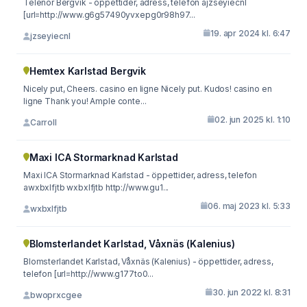
Telenor Bergvik - öppettider, adress, telefon ajzseyiecnl
[url=http://www.g6g57490yvxepg0r98h97...
19. apr 2024 kl. 6:47
jzseyiecnl
Hemtex Karlstad Bergvik
Nicely put, Cheers. casino en ligne Nicely put. Kudos! casino en
ligne Thank you! Ample conte...
02. jun 2025 kl. 1:10
Carroll
Maxi ICA Stormarknad Karlstad
Maxi ICA Stormarknad Karlstad - öppettider, adress, telefon
awxbxlfjtb wxbxlfjtb http://www.gu1...
06. maj 2023 kl. 5:33
wxbxlfjtb
Blomsterlandet Karlstad, Våxnäs (Kalenius)
Blomsterlandet Karlstad, Våxnäs (Kalenius) - öppettider, adress,
telefon [url=http://www.g177to0...
30. jun 2022 kl. 8:31
bwoprxcgee