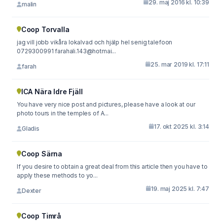
29. maj 2016 kl. 10:39
malin
Coop Torvalla
jag vill jobb vikåra lokalvad och hjälp hel senig talefoon
0729300991 farahali.143@hotmai...
25. mar 2019 kl. 17:11
farah
ICA Nära Idre Fjäll
You have very nice post and pictures, please have a look at our
photo tours in the temples of A...
17. okt 2025 kl. 3:14
Gladis
Coop Särna
If you desire to obtain a great deal from this article then you have to
apply these methods to yo...
19. maj 2025 kl. 7:47
Dexter
Coop Timrå