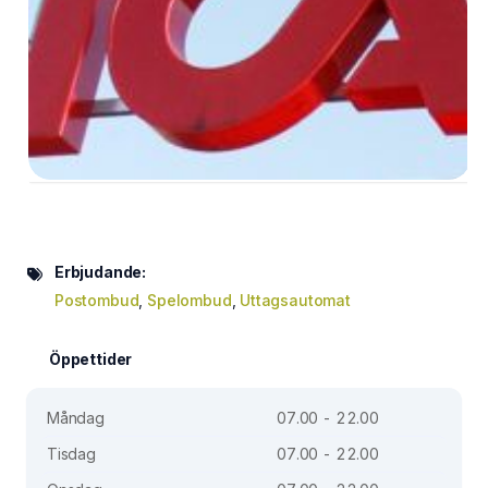
Erbjudande:
Postombud
,
Spelombud
,
Uttagsautomat
Öppettider
Måndag
07.00 - 22.00
Tisdag
07.00 - 22.00