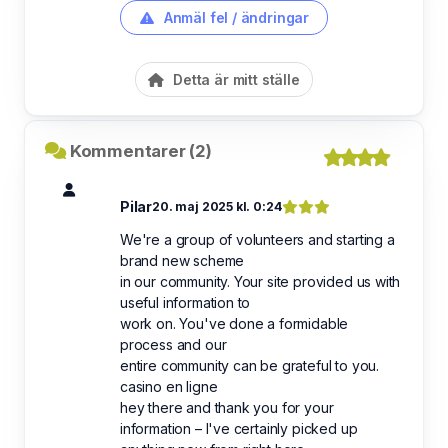
Anmäl fel / ändringar
Detta är mitt ställe
Kommentarer (2)
Pilar
20. maj 2025 kl. 0:24
We're a group of volunteers and starting a
brand new scheme
in our community. Your site provided us with
useful information to
work on. You've done a formidable
process and our
entire community can be grateful to you.
casino en ligne
hey there and thank you for your
information – I've certainly picked up