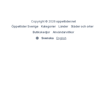
Copyright © 2026
oppettider.net
Öppettider Sverige
Kategorier
Länder
Städer och orter
Butikskedjor
Användarvillkor
Svenska
English