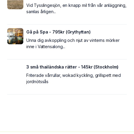
Vid Tysslingesjön, en knapp mil från vår anläggning,
samlas årligen...
Gå på Spa - 795kr (Grythyttan)
Unna dig avkoppling och njut av vinterns mörker
inne i Vattensalong...
3 små thailändska rätter - 145kr (Stockholm)
Friterade vårrullar, wokad kyckling, grillspett med
jordnötssås