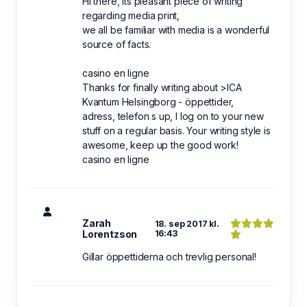
Hi there, its pleasant piece of writing
regarding media print,
we all be familiar with media is a wonderful
source of facts.
casino en ligne
Thanks for finally writing about >ICA
Kvantum Helsingborg - öppettider,
adress, telefon s up, I log on to your new
stuff on a regular basis. Your writing style is
awesome, keep up the good work!
casino en ligne
Zarah
18. sep 2017 kl.
Lorentzson
16:43
Gillar öppettiderna och trevlig personal!