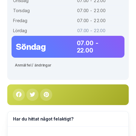
Onsdag
07.00 - 22.00
Torsdag
07.00 - 22.00
Fredag
07.00 - 22.00
Lördag
07.00 - 22.00
07.00 -
Söndag
22.00
Anmäl fel / ändringar
Har du hittat något felaktigt?