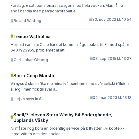
Förslag: Ersätt pensionärstisdagen med hela veckan. Man får ju
ändå handla med pensionärsrabatt e...
30. nov 2022 kl. 10:54
Roland Wadling
Tempo Vattholma
Hej mitt namn är Calle har det kommit något paket till Er med spårnr
6407923959, problemet är att...
03. sep 2015 kl. 13:27
Carl-Johan Ohberg
Stora Coop Märsta
Va nyss å skulle fika me mina två barnbarn med svår celiaki (Gluten
allergi) men fick till svar a...
02. mar 2023 kl. 13:18
Hej.va nyss in å ...
Shell/7-eleven Stora Wäsby E4 Södergående,
Upplands Väsby
Ni måste nog köra en ordentlig service på biltvätten...vi köpte x-
largetvätten och den spolar int...