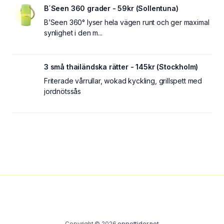
B´Seen 360 grader - 59kr (Sollentuna)
B’Seen 360° lyser hela vägen runt och ger maximal
synlighet i den m...
3 små thailändska rätter - 145kr (Stockholm)
Friterade vårrullar, wokad kyckling, grillspett med
jordnötssås
Copyright © 2026
oppettider.net