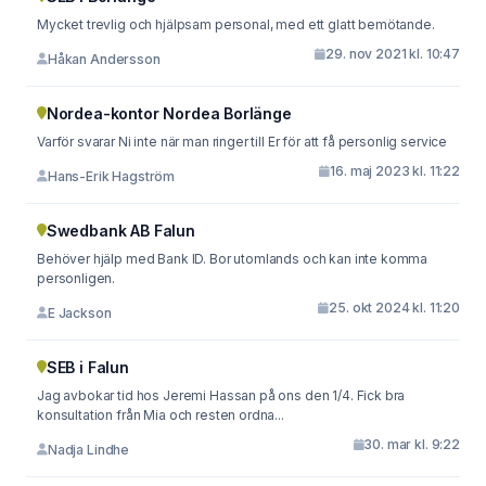
Mycket trevlig och hjälpsam personal, med ett glatt bemötande.
29. nov 2021 kl. 10:47
Håkan Andersson
Nordea-kontor Nordea Borlänge
Varför svarar Ni inte när man ringer till Er för att få personlig service
16. maj 2023 kl. 11:22
Hans-Erik Hagström
Swedbank AB Falun
Behöver hjälp med Bank ID. Bor utomlands och kan inte komma
personligen.
25. okt 2024 kl. 11:20
E Jackson
SEB i Falun
Jag avbokar tid hos Jeremi Hassan på ons den 1/4. Fick bra
konsultation från Mia och resten ordna...
30. mar kl. 9:22
Nadja Lindhe