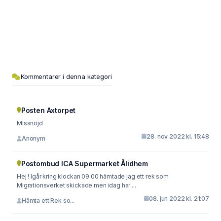
Kommentarer i denna kategori
Posten Axtorpet
Missnöjd
28. nov 2022 kl. 15:48
Anonym
Postombud ICA Supermarket Ålidhem
Hej ! Igår kring klockan 09:00 hämtade jag ett rek som
Migrationsverket skickade men idag har ...
08. jun 2022 kl. 21:07
Hämta ett Rek so...