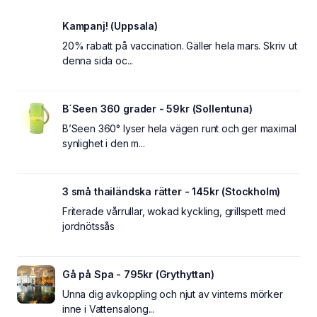
Kampanj! (Uppsala)
20% rabatt på vaccination. Gäller hela mars. Skriv ut
denna sida oc...
B´Seen 360 grader - 59kr (Sollentuna)
B’Seen 360° lyser hela vägen runt och ger maximal
synlighet i den m...
3 små thailändska rätter - 145kr (Stockholm)
Friterade vårrullar, wokad kyckling, grillspett med
jordnötssås
Gå på Spa - 795kr (Grythyttan)
Unna dig avkoppling och njut av vinterns mörker
inne i Vattensalong...