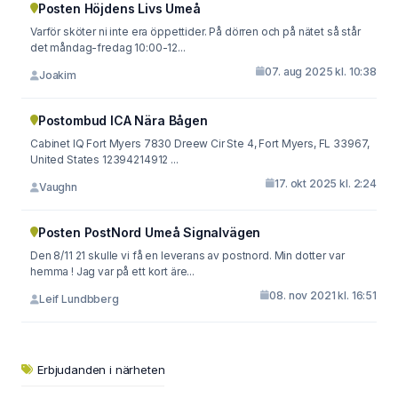
Posten Höjdens Livs Umeå
Varför sköter ni inte era öppettider. På dörren och på nätet så står
det måndag-fredag 10:00-12...
07. aug 2025 kl. 10:38
Joakim
Postombud ICA Nära Bågen
Cabinet IQ Fort Myers 7830 Dreew Cir Ste 4, Fort Myers, FL 33967,
United Ѕtates 12394214912 ...
17. okt 2025 kl. 2:24
Vaughn
Posten PostNord Umeå Signalvägen
Den 8/11 21 skulle vi få en leverans av postnord. Min dotter var
hemma ! Jag var på ett kort äre...
08. nov 2021 kl. 16:51
Leif Lundbberg
Erbjudanden i närheten