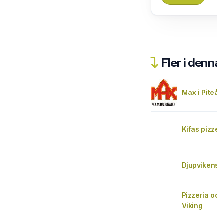
Fler i denn
Max i Pite
Kifas pizz
Djupvikens
Pizzeria o
Viking