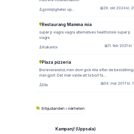
29. okt 2024 kl. 
gsmöjligheter up...
Restaurang Mamma mia
super p viagra viagra alternatives healthstore super p
viagra
11. feb 2021 kl.
Kuikantix
Plaza pizzeria
Bra leveranstid, men dom gick inte efter de beställning
man gjort. Det man valde att ta bort fa...
04. mar 2017 kl. 
Ella
Erbjudanden i närheten
Kampanj! (Uppsala)