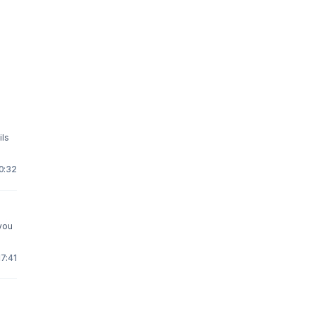
ils
10:32
 you
17:41