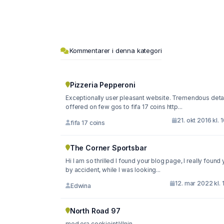
Kommentarer i denna kategori
Pizzeria Pepperoni
Exceptionally user pleasant website. Tremendous deta
offered on few gos to fifa 17 coins http...
21. okt 2016 kl. 
fifa 17 coins
The Corner Sportsbar
Hi I am so thrilled I found your blog page, I really found
by accident, while I was looking...
12. mar 2022 kl. 
Edwina
North Road 97
med era cookieintällnin