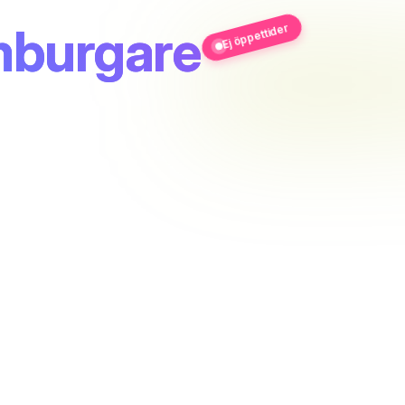
mburgare
Ej öppettider