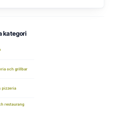
a kategori
å
eria och grillbar
 pizzeria
ch restaurang