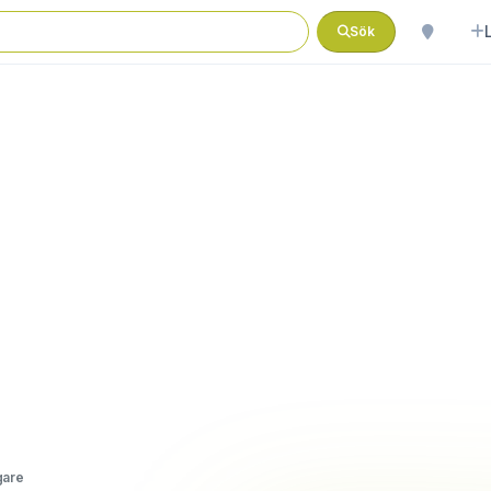
Sök
gare