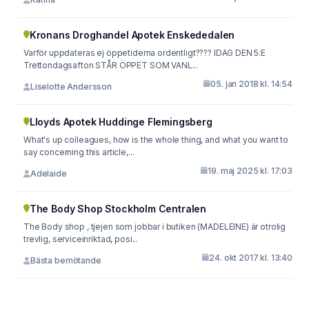
Kronans Droghandel Apotek Enskededalen
Varför uppdateras ej öppetiderna ordentligt???? IDAG DEN 5:E
Trettondagsafton STÅR ÖPPET SOM VANL...
05. jan 2018 kl. 14:54
Liselotte Andersson
Lloyds Apotek Huddinge Flemingsberg
What's up colleagues, how is the whole thing, and what you want to
say concerning this article,...
19. maj 2025 kl. 17:03
Adelaide
The Body Shop Stockholm Centralen
The Body shop , tjejen som jobbar i butiken (MADELEINE) är otrolig
trevlig, serviceinriktad, posi...
24. okt 2017 kl. 13:40
Bästa bemötande