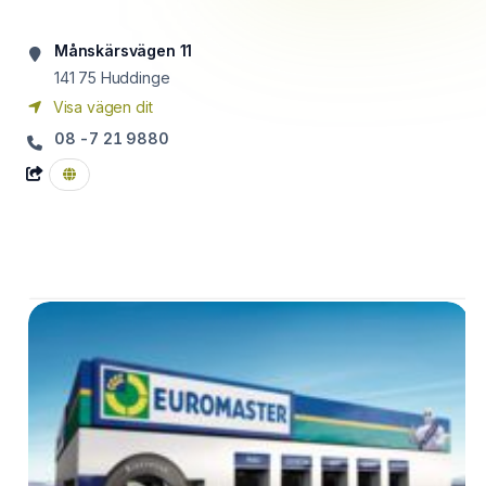
Månskärsvägen 11
141 75
Huddinge
Visa vägen dit
08 -7 21 9880