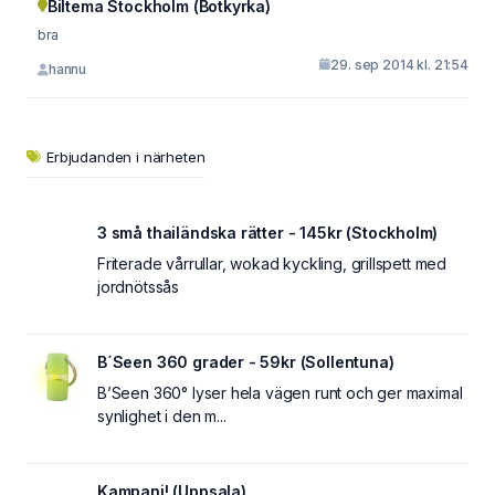
Biltema Stockholm (Botkyrka)
bra
29. sep 2014 kl. 21:54
hannu
Erbjudanden i närheten
3 små thailändska rätter - 145kr (Stockholm)
Friterade vårrullar, wokad kyckling, grillspett med
jordnötssås
B´Seen 360 grader - 59kr (Sollentuna)
B’Seen 360° lyser hela vägen runt och ger maximal
synlighet i den m...
Kampanj! (Uppsala)