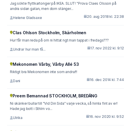
Jag sökte flyttkartonger på IKEA. SLUT! "Prova Claes Olsson på
andra sidan gatan, men dom stänger...
20. aug 2018 kl. 22:38
Helene Gladsaxe
Clas Ohlson Stockholm, Skärholmen
Hur får man reda på om ni hittat ngt man tappat i fredags???
17. nov 2022 kl. 9:12
Undrar hur man få...
Mekonomen Vårby, Vårby Allé 53
Riktigt bra Mekonomen inte som andra!!!
16. dec 2014 kl. 7:44
Dani
Preem Bemannad STOCKHOLM, BREDÄNG
Ni skänker bullar till "Vid Din Sida" varje vecka, så himla fint av er!
Hade jag bott i Sthlm vo...
16. nov 2020 kl. 9:52
Ulrika