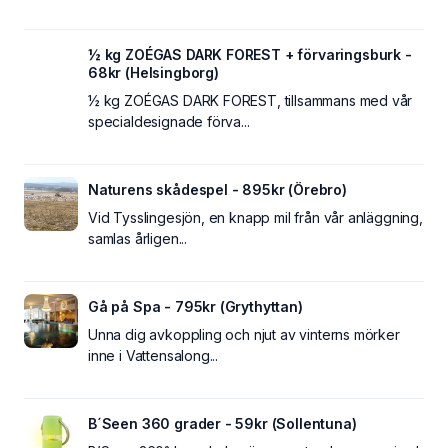
½ kg ZOÉGAS DARK FOREST + förvaringsburk -
68kr (Helsingborg)
½ kg ZOÉGAS DARK FOREST, tillsammans med vår
specialdesignade förva...
Naturens skådespel - 895kr (Örebro)
Vid Tysslingesjön, en knapp mil från vår anläggning,
samlas årligen...
Gå på Spa - 795kr (Grythyttan)
Unna dig avkoppling och njut av vinterns mörker
inne i Vattensalong...
B´Seen 360 grader - 59kr (Sollentuna)