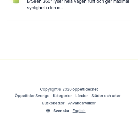
B’Seen 360° lyser hela vägen runt och ger maximal
synlighet i den m...
Copyright © 2026
oppettider.net
Öppettider Sverige
Kategorier
Länder
Städer och orter
Butikskedjor
Användarvillkor
Svenska
English