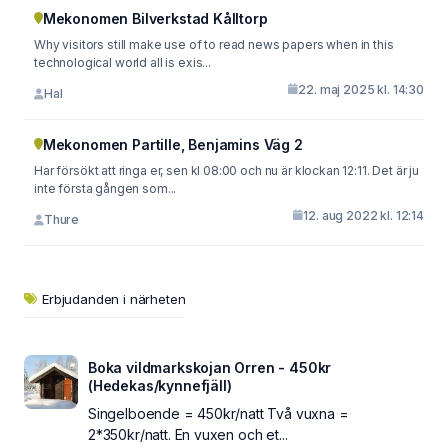
Mekonomen Bilverkstad Kålltorp
Why visitors still make use of to read news papers when in this
technological world all is exis...
22. maj 2025 kl. 14:30
Hal
Mekonomen Partille, Benjamins Väg 2
Har försökt att ringa er, sen kl 08:00 och nu är klockan 12:11. Det är ju
inte första gången som...
12. aug 2022 kl. 12:14
Thure
Erbjudanden i närheten
Boka vildmarkskojan Orren - 450kr
(Hedekas/kynnefjäll)
Singelboende = 450kr/natt Två vuxna =
2*350kr/natt. En vuxen och et...