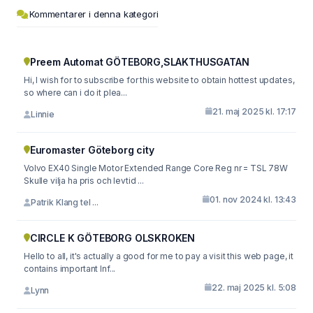
Kommentarer i denna kategori
Preem Automat GÖTEBORG,SLAKTHUSGATAN
Hi, I wish for to subscribe for this website to obtain hottest updates,
so where can i do it plea...
21. maj 2025 kl. 17:17
Linnie
Euromaster Göteborg city
Volvo EX40 Single Motor Extended Range Core Reg nr = TSL 78W
Skulle vilja ha pris och levtid ...
01. nov 2024 kl. 13:43
Patrik Klang tel ...
CIRCLE K GÖTEBORG OLSKROKEN
Hello to all, it's actually a good for me to pay a visit this web page, it
contains important Inf...
22. maj 2025 kl. 5:08
Lynn