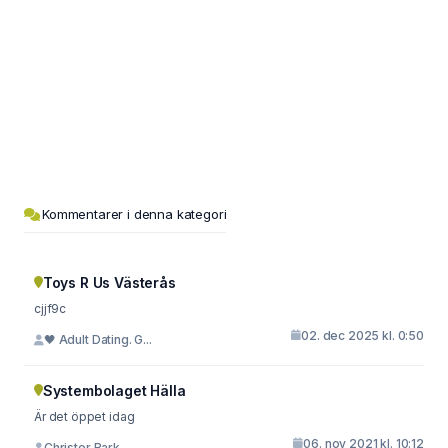
Kommentarer i denna kategori
Toys R Us Västerås
cjjf9c
02. dec 2025 kl. 0:50
🖤 Adult Dating. G...
Systembolaget Hälla
Är det öppet idag
06. nov 2021 kl. 10:12
Christer Bark