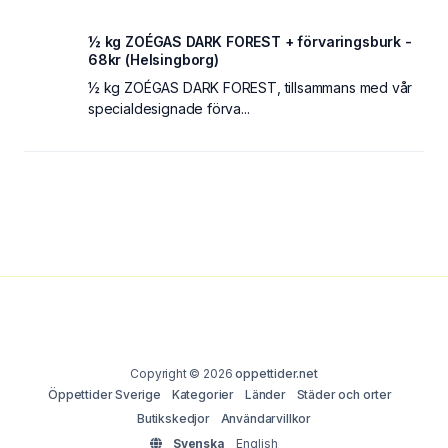
½ kg ZOÉGAS DARK FOREST + förvaringsburk -
68kr (Helsingborg)
½ kg ZOÉGAS DARK FOREST, tillsammans med vår
specialdesignade förva...
Copyright © 2026
oppettider.net
Öppettider Sverige
Kategorier
Länder
Städer och orter
Butikskedjor
Användarvillkor
Svenska
English