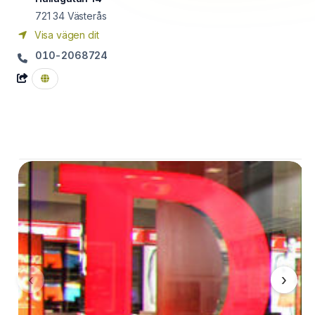
721 34
Västerås
Visa vägen dit
010-2068724
‹
›