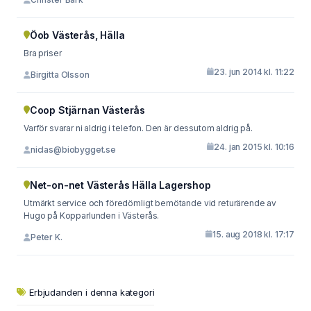
Öob Västerås, Hälla
Bra priser
23. jun 2014 kl. 11:22
Birgitta Olsson
Coop Stjärnan Västerås
Varför svarar ni aldrig i telefon. Den är dessutom aldrig på.
24. jan 2015 kl. 10:16
niclas@biobygget.se
Net-on-net Västerås Hälla Lagershop
Utmärkt service och föredömligt bemötande vid returärende av
Hugo på Kopparlunden i Västerås.
15. aug 2018 kl. 17:17
Peter K.
Erbjudanden i denna kategori