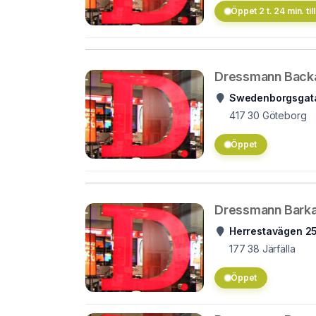
Öppet 2 t. 24 min. till
Dressmann Back
Swedenborgsgat
417 30
Göteborg
Öppet
Dressmann Bark
Herrestavägen 2
177 38
Järfälla
Öppet