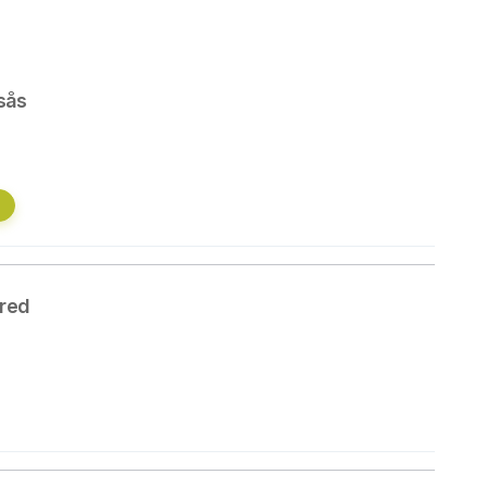
sås
red
2