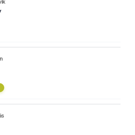
ik
r
n
äs