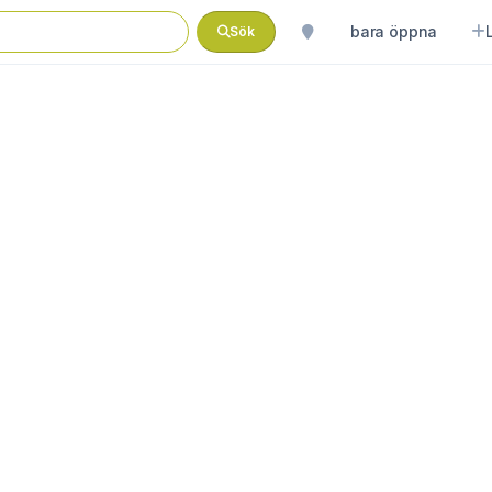
bara öppna
Sök