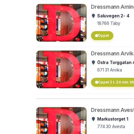
Dressmann Arnin
Saluvegen 2- 4
18766
Täby
Öppet
Dressmann Arvik
Östra Torggatan 
671 31
Arvika
Öppet 2 t. 24 min. till
Dressmann Aves
Markustorget 1
774 30
Avesta