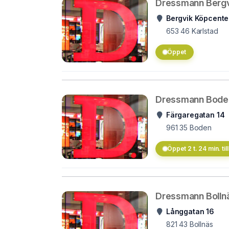
Dressmann Bergv
Bergvik Köpcente
653 46
Karlstad
Öppet
Dressmann Bode
Färgaregatan 14
961 35
Boden
Öppet 2 t. 24 min. till
Dressmann Bolln
Långgatan 16
821 43
Bollnäs