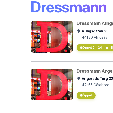
Dressmann
Dressmann Aling
Kungsgatan 23
441 30
Alingsås
Öppet 2 t. 24 min. till
Dressmann Ange
Angereds Torg 3
42465
Göteborg
Öppet