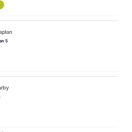
aplan
an 5
arby
5