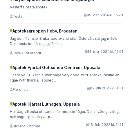
Västerås bästa apotek.
09. dec 2014 kl. 15:23
Teuta
Apoteksgruppen Heby, Brogatan
Jag bor i Tärnsjö. Brukar apotekshandla i Östervåla när jag måste.
Det mesta beställer jag på nät...
14. mar 2024 kl. 15:01
Lars-Olof Brandt
Apotek Hjärtat Gottsunda Centrum, Uppsala
Thank you! I like this! webpage Very good stuff Thanks. casino en
ligne With thanks. I apprec...
02. jun 2025 kl. 4:51
Florencia
Apotek Hjärtat Luthagen, Uppsala
Hej! Jag vill boka ett samtal för medicinfrågor. Det är väldigt viktigt
och angeläget. Jag vill p...
18. feb 2023 kl. 11:41
Richard Ringmar