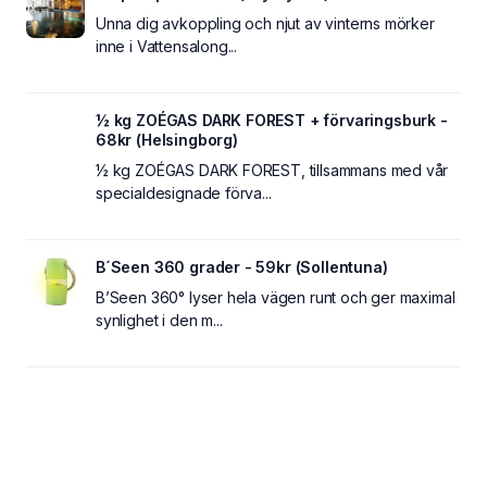
Unna dig avkoppling och njut av vinterns mörker
inne i Vattensalong...
½ kg ZOÉGAS DARK FOREST + förvaringsburk -
68kr (Helsingborg)
½ kg ZOÉGAS DARK FOREST, tillsammans med vår
specialdesignade förva...
B´Seen 360 grader - 59kr (Sollentuna)
B’Seen 360° lyser hela vägen runt och ger maximal
synlighet i den m...