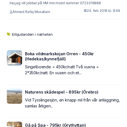
hej jag vill jobbar på HM min mobil nummer 0723319888
24. feb 2016 kl. 9:49
Ahmed Rafiq Musallam
Erbjudanden i närheten
Boka vildmarkskojan Orren - 450kr
(Hedekas/kynnefjäll)
Singelboende = 450kr/natt Två vuxna =
2*350kr/natt. En vuxen och et...
Naturens skådespel - 895kr (Örebro)
Vid Tysslingesjön, en knapp mil från vår anläggning,
samlas årligen...
Gå på Spa - 795kr (Grythyttan)