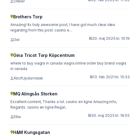
Oliwer
Brothers Torp
Amazing! Its truly awesome post, I have got much clear idea
regarding from this post. casino e...
20. maj 2025 kl. 10:19
Del
Gina Tricot Torp Köpcentrum
where to buy viagra in canada viagra online order buy brand viagra
in canada
13. feb 2021 kl. 15:33
AbcfUpdarmdak
MQ Alingsås Storken
Excellent content, Thanks a lot. casino en ligne Amazing info,
Regards. casino en ligne Regar...
30. maj 2025 kl. 16:55
Elba
H&M Kungsgatan