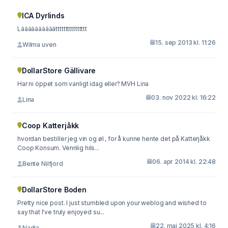
ICA Dyrlinds
Läääääääääätttttttttttttttt
15. sep 2013 kl. 11:26
Wilma uven
DollarStore Gällivare
Har ni öppet som vanligt idag eller? MVH Lina
03. nov 2022 kl. 16:22
Lina
Coop Katterjåkk
hvordan bestiller jeg vin og øl , for å kunne hente det på Katterjåkk
Coop Konsum. Vennlig hils...
06. apr 2014 kl. 22:48
Bente Nilfjord
DollarStore Boden
Pretty nice post. I just stumbled upon your weblog and wished to
say that I've truly enjoyed su...
22. maj 2025 kl. 4:16
Nadia