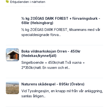
Erbjudanden i närheten
½ kg ZOÉGAS DARK FOREST + förvaringsburk -
68kr (Helsingborg)
½ kg ZOÉGAS DARK FOREST, tillsammans med vår
specialdesignade förva...
Boka vildmarkskojan Orren - 450kr
(Hedekas/kynnefjäll)
Singelboende = 450kr/natt Två vuxna =
2*350kr/natt. En vuxen och et...
Naturens skådespel - 895kr (Örebro)
Vid Tysslingesjön, en knapp mil från vår anläggning,
samlas årligen...