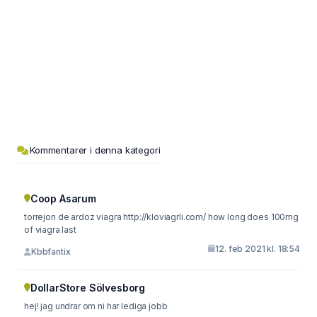
Kommentarer i denna kategori
Coop Asarum
torrejon de ardoz viagra http://kloviagrli.com/ how long does 100mg
of viagra last
12. feb 2021 kl. 18:54
Kbbfantix
DollarStore Sölvesborg
hej! jag undrar om ni har lediga jobb