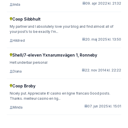
09. apr 2022 kl. 21:32
linda
Coop Sibbhult
My partner and I absolutely love your blog and find almost all of
your post's to be exactly I'm...
20. maj 2025 kl. 13:50
Hildred
Shell/7-eleven Yxnarumsvägen 1, Ronneby
Helt underbar personal
22. nov 2014 kl. 22:22
Diana
Coop Broby
Nicely put. Appreciate it! casino en ligne francais Good posts.
Thanks. meilleur casino en lig...
07. jun 2025 kl. 15:01
Minda