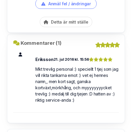
Anmäl fel / ändringar
Detta är mitt ställe
Kommentarer (1)
Eriksson
21. jul 2016 kl. 15:56
Mkt trevlig personal :) speciellt 1 tjej som jag
vill rikta tankarna emot :) vet ej hennes
namn,, men kort sagt, ganska
kortväxt,mörkhårig, och myyyyyyyycket
trevlig :) medalj till dig tjejen :D hatten av :)
riktig service-anda :)