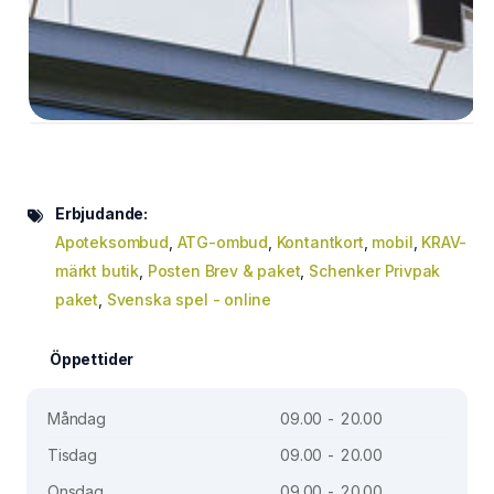
Erbjudande:
Apoteksombud
,
ATG-ombud
,
Kontantkort
,
mobil
,
KRAV-
märkt butik
,
Posten Brev & paket
,
Schenker Privpak
paket
,
Svenska spel - online
Öppettider
Måndag
09.00 - 20.00
Tisdag
09.00 - 20.00
Onsdag
09.00 - 20.00