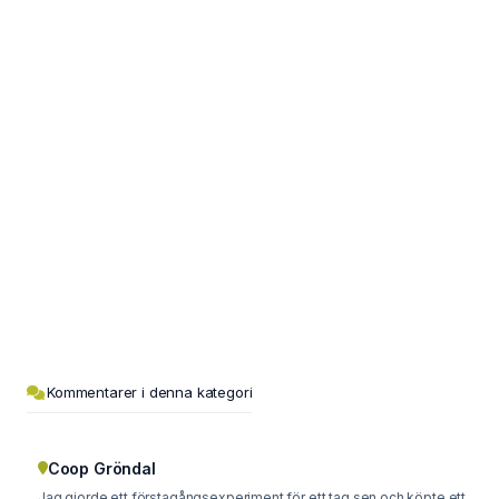
Kommentarer i denna kategori
Coop Gröndal
Jag gjorde ett förstagångsexperiment för ett tag sen och köpte ett