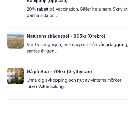
Kampanj! (Uppsala)
20% rabatt på vaccination. Gäller hela mars. Skriv ut
denna sida oc...
Naturens skådespel - 895kr (Örebro)
Vid Tysslingesjön, en knapp mil från vår anläggning,
samlas årligen...
Gå på Spa - 795kr (Grythyttan)
Unna dig avkoppling och njut av vinterns mörker
inne i Vattensalong...