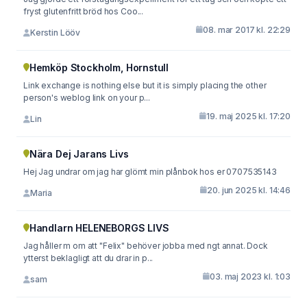
fryst glutenfritt bröd hos Coo...
08. mar 2017 kl. 22:29
Kerstin Lööv
Hemköp Stockholm, Hornstull
Link exchange is nothing else but it is simply placing the other
person's weblog link on your p...
19. maj 2025 kl. 17:20
Lin
Nära Dej Jarans Livs
Hej Jag undrar om jag har glömt min plånbok hos er 0707535143
20. jun 2025 kl. 14:46
Maria
Handlarn HELENEBORGS LIVS
Jag håller m om att "Felix" behöver jobba med ngt annat. Dock
ytterst beklagligt att du drar in p...
03. maj 2023 kl. 1:03
sam