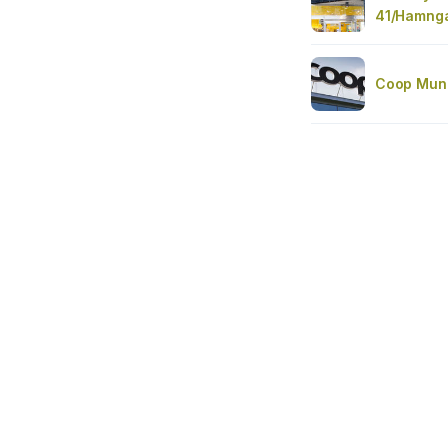
41/Hamnga
Coop Mun