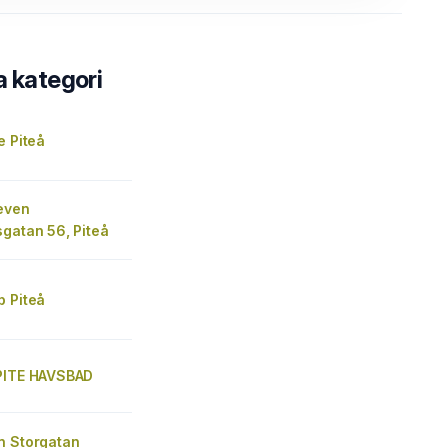
a kategori
e Piteå
leven
gatan 56, Piteå
p Piteå
PITE HAVSBAD
n Storgatan