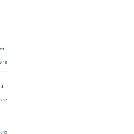
Det
19:48
ed-
21:07
20:10