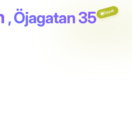
n
Öppet
, Öjagatan 35