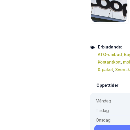
Erbjudande:
ATG-ombud
,
Ba
Kontantkort
,
mob
& paket
,
Svenska
Öppettider
Måndag
Tisdag
Onsdag