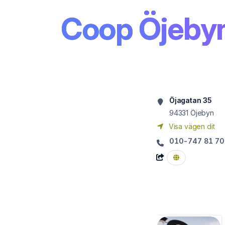
Coop Öjeby
Öjagatan 35
94331
Öjebyn
Visa vägen dit
010-747 81 70