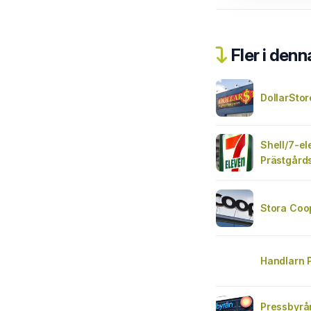
Fler i denn
DollarStor
Shell/7-e
Prästgårds
Stora Coo
Handlarn 
Pressbyrå