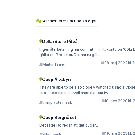
Kommentarer i denna kategori
DollarStore Piteå
Ingen återbetalning har kommit in i mitt konto på 100kr 
gäller en färd dator. Det har nu gått...
08. maj 2022 kl. 
Martin Taaler
Coop Älvsbyn
They are able to be also closely watched using a Clos
circuit television surveillance camera tw...
18. dec 2020 kl. 
trump vote mask
Coop Bergnäset
Det sade jag redan att det duger...
19. maj 2023 kl. 
Nils Henrik