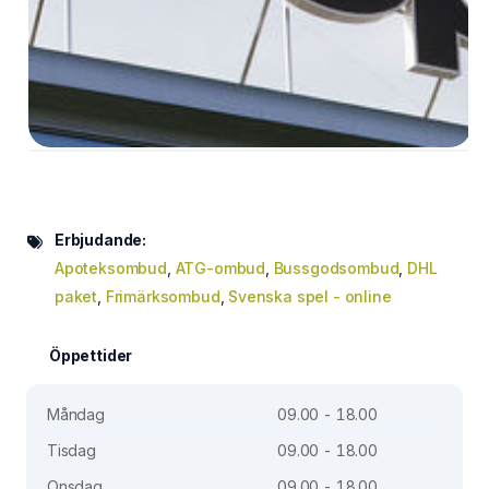
Erbjudande:
Apoteksombud
,
ATG-ombud
,
Bussgodsombud
,
DHL
paket
,
Frimärksombud
,
Svenska spel - online
Öppettider
Måndag
09.00 - 18.00
Tisdag
09.00 - 18.00
Onsdag
09.00 - 18.00