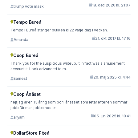
18. dec 2020 kl. 21:07
trump vote mask
Tempo Bureå
Tempo i Bureå stänger butiken kl 22 varje dag i veckan.
21. okt 2017 kl. 17:16
Amanda
Coop Bureå
Thank you for the auspicious writeup. It in fact was a amusement
account it. Look advanced to m...
20. maj 2025 kl. 4:44
Earnest
Coop Ånäset
hej! jag är en 13 åring som bor i ånsäset som letar efter en sommar
jobb får man jobba hos er.
05. jun 2025 kl. 18:41
aryam
DollarStore Piteå