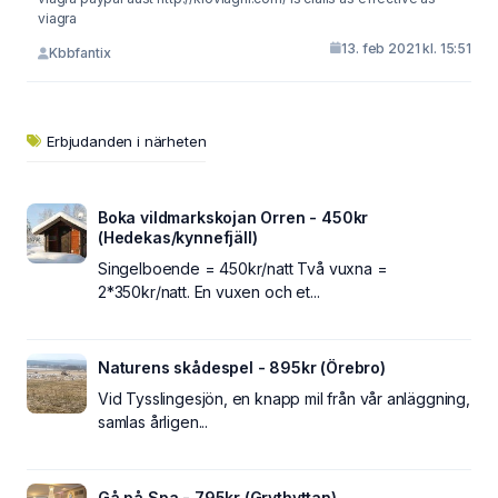
viagra
13. feb 2021 kl. 15:51
Kbbfantix
Erbjudanden i närheten
Boka vildmarkskojan Orren - 450kr
(Hedekas/kynnefjäll)
Singelboende = 450kr/natt Två vuxna =
2*350kr/natt. En vuxen och et...
Naturens skådespel - 895kr (Örebro)
Vid Tysslingesjön, en knapp mil från vår anläggning,
samlas årligen...
Gå på Spa - 795kr (Grythyttan)