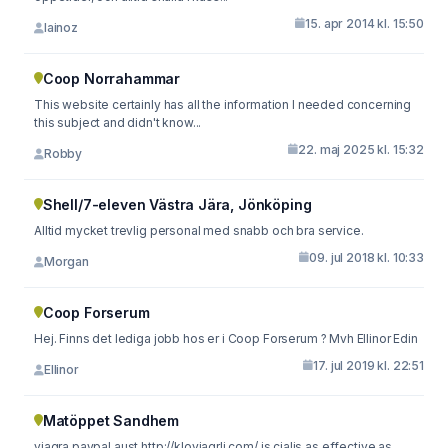
15. apr 2014 kl. 15:50
lainoz
Coop Norrahammar
This website certainly has all the information I needed concerning
this subject and didn't know...
22. maj 2025 kl. 15:32
Robby
Shell/7-eleven Västra Jära, Jönköping
Alltid mycket trevlig personal med snabb och bra service.
09. jul 2018 kl. 10:33
Morgan
Coop Forserum
Hej. Finns det lediga jobb hos er i Coop Forserum ? Mvh Ellinor Edin
17. jul 2019 kl. 22:51
Ellinor
Matöppet Sandhem
viagra paypal aust http://kloviagrli.com/ is cialis as effective as