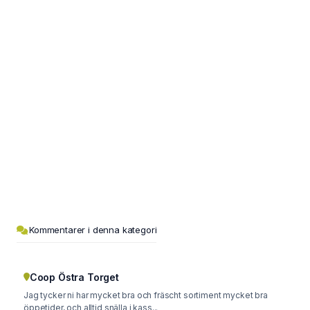
Kommentarer i denna kategori
Coop Östra Torget
Jag tycker ni har mycket bra och fräscht sortiment mycket bra
öppetider, och alltid snälla i kass...