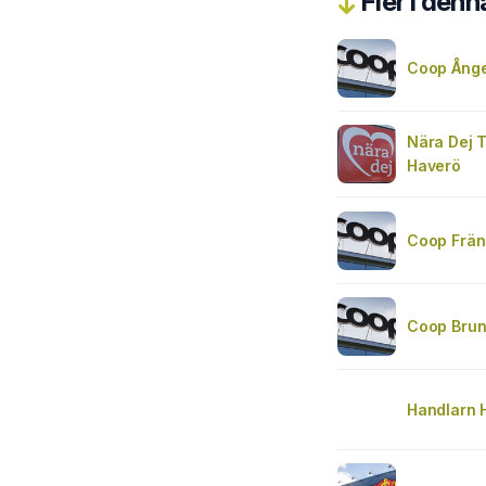
Fler i denn
Coop Ång
Nära Dej 
Haverö
Coop Frän
Coop Brun
Handlarn