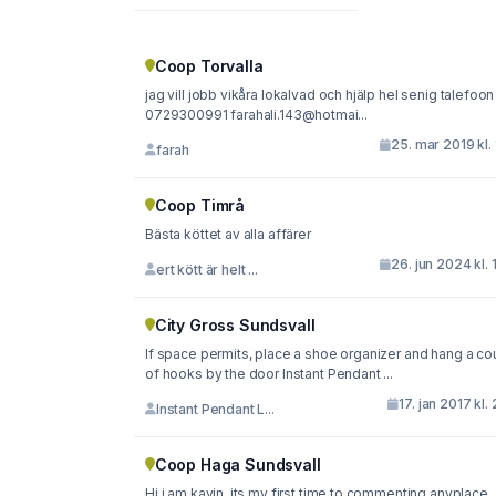
Coop Torvalla
jag vill jobb vikåra lokalvad och hjälp hel senig talefoon
0729300991 farahali.143@hotmai...
25. mar 2019 kl. 
farah
Coop Timrå
Bästa köttet av alla affärer
26. jun 2024 kl. 
ert kött är helt ...
City Gross Sundsvall
If space permits, place a shoe organizer and hang a co
of hooks by the door Instant Pendant ...
17. jan 2017 kl. 
Instant Pendant L...
Coop Haga Sundsvall
Hi i am kavin, its my first time to commenting anyplace,