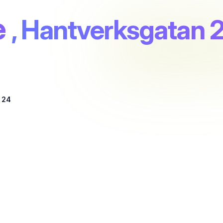
e
, Hantverksgatan 
 24