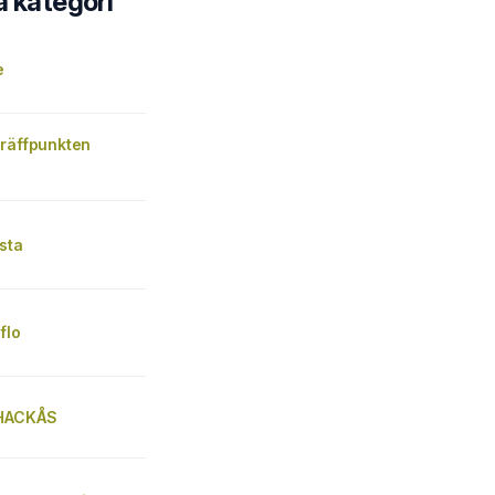
a kategori
e
Träffpunkten
sta
flo
 HACKÅS