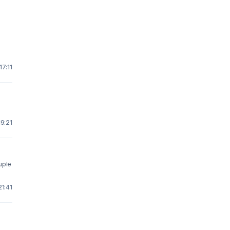
17:11
19:21
uple
21:41