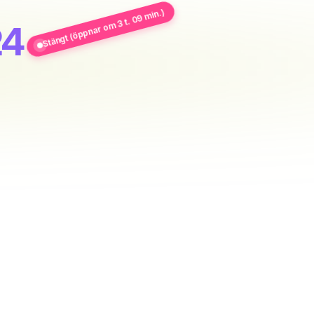
Stängt (öppnar om 3 t. 09 min.)
24