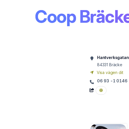
Coop Bräck
Hantverksgatan
84331
Bräcke
Visa vägen dit
06 93 -1 0146