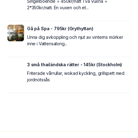
Singelboende = 450kr/natt Två vuxna =
2*350kr/natt. En vuxen och et...
Gå på Spa - 795kr (Grythyttan)
Unna dig avkoppling och njut av vinterns mörker
inne i Vattensalong...
3 små thailändska rätter - 145kr (Stockholm)
Friterade vårrullar, wokad kyckling, grillspett med
jordnötssås