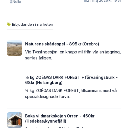
21. maj 2025 kl. 19:51
Nelle
Erbjudanden i närheten
Naturens skådespel - 895kr (Örebro)
Vid Tysslingesjön, en knapp mil från vår anläggning,
samlas årligen...
½ kg ZOÉGAS DARK FOREST + förvaringsburk -
68kr (Helsingborg)
½ kg ZOÉGAS DARK FOREST, tillsammans med vår
specialdesignade förva...
Boka vildmarkskojan Orren - 450kr
(Hedekas/kynnefjäll)