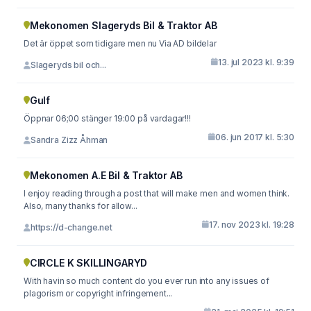
Mekonomen Slageryds Bil & Traktor AB
Det är öppet som tidigare men nu Via AD bildelar
13. jul 2023 kl. 9:39
Slageryds bil och...
Gulf
Öppnar 06;00 stänger 19:00 på vardagar!!!
06. jun 2017 kl. 5:30
Sandra Zizz Åhman
Mekonomen A.E Bil & Traktor AB
I enjoy reading through a post that will make men and women think.
Also, many thanks for allow...
17. nov 2023 kl. 19:28
https://d-change.net
CIRCLE K SKILLINGARYD
With havin so much content do you ever run into any issues of
plagorism or copyright infringement...