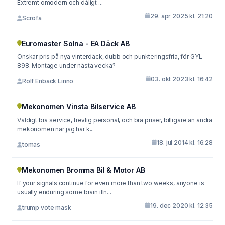
Extremt omodern och dåligt ...
29. apr 2025 kl. 21:20
Scrofa
Euromaster Solna - EA Däck AB
Önskar pris på nya vinterdäck, dubb och punkteringsfria, för GYL
898. Montage under nästa vecka?
03. okt 2023 kl. 16:42
Rolf Enback Linno
Mekonomen Vinsta Bilservice AB
Väldigt bra service, trevlig personal, och bra priser, billigare än andra
mekonomen när jag har k...
18. jul 2014 kl. 16:28
tomas
Mekonomen Bromma Bil & Motor AB
If your signals continue for even more than two weeks, anyone is
usually enduring some brain illn...
19. dec 2020 kl. 12:35
trump vote mask