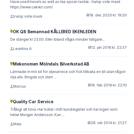
Have used travels as well as tea spoon tackle.. trump vote mask
https://www.cakiko.com/
18. dec 2020 kl. 19:20
trump vote mask
OK Q8 Bemannad KÅLLERED EKENLEDEN
De stänger kl 23.00. Eller ibland några minuter tidigare...
12. jan 2016 kl. 22:37
Leontina A
Mekonomen Mölndals Bilverkstad AB
Lämnade in min bil för oljeservice och fick tillbaka en bil utan någon
olja alls. Ringde och dom ...
16. feb 2016 kl. 22:10
Marcus
Quality Car Service
Tråkigt att höra. Har kollat i mitt kundregister och har ingen som
heter Morgan Andersson. Kan ...
28. okt 2014 kl. 21:27
Mats