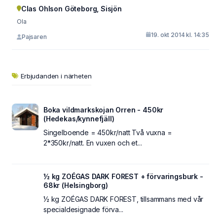
Clas Ohlson Göteborg, Sisjön
Ola
19. okt 2014 kl. 14:35
Pajsaren
Erbjudanden i närheten
Boka vildmarkskojan Orren - 450kr
(Hedekas/kynnefjäll)
Singelboende = 450kr/natt Två vuxna =
2*350kr/natt. En vuxen och et...
½ kg ZOÉGAS DARK FOREST + förvaringsburk -
68kr (Helsingborg)
½ kg ZOÉGAS DARK FOREST, tillsammans med vår
specialdesignade förva...