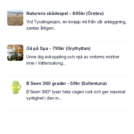
Naturens skådespel - 895kr (Örebro)
Vid Tysslingesjön, en knapp mil från vår anläggning,
samlas årligen...
Gå på Spa - 795kr (Grythyttan)
Unna dig avkoppling och njut av vinterns mörker
inne i Vattensalong...
B´Seen 360 grader - 59kr (Sollentuna)
B’Seen 360° lyser hela vägen runt och ger maximal
synlighet i den m...