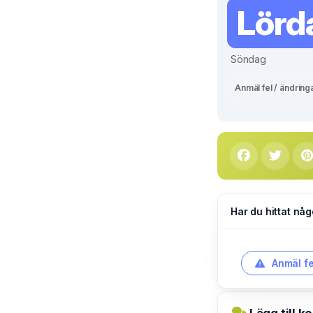
Lörd
Söndag
Anmäl fel / ändring
Har du hittat någ
Anmäl fe