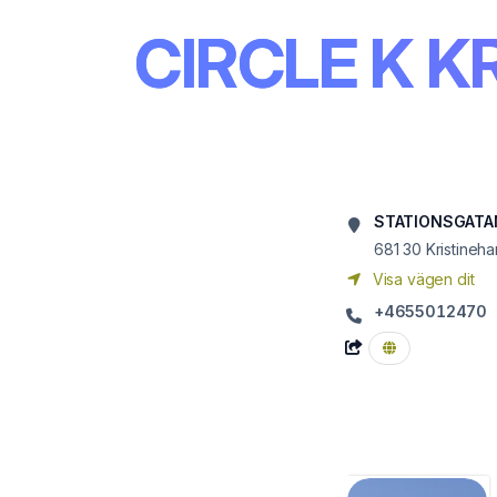
CIRCLE K 
STATIONSGATA
681 30
Kristineh
Visa vägen dit
+4655012470