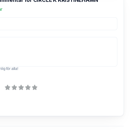
kommentar för CIRCLE K KRISTINEHAMN
ar
ig för alla!