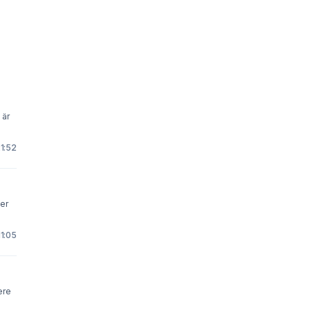
 är
21:52
er
11:05
ere