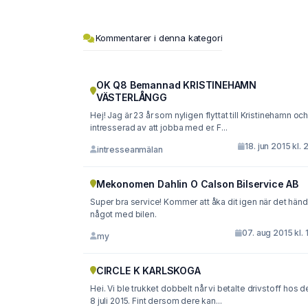
Kommentarer i denna kategori
OK Q8 Bemannad KRISTINEHAMN
VÄSTERLÅNGG
Hej! Jag är 23 år som nyligen flyttat till Kristinehamn och
intresserad av att jobba med er. F...
18. jun 2015 kl. 
intresseanmälan
Mekonomen Dahlin O Calson Bilservice AB
Super bra service! Kommer att åka dit igen när det händ
något med bilen.
07. aug 2015 kl. 
my
CIRCLE K KARLSKOGA
Hei. Vi ble trukket dobbelt når vi betalte drivstoff hos d
8 juli 2015. Fint dersom dere kan...