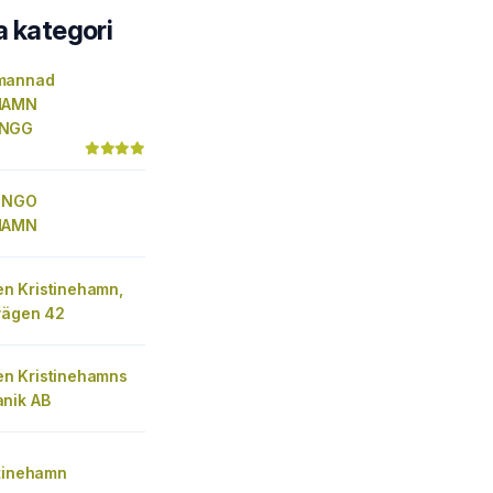
a kategori
mannad
HAMN
ÅNGG
 INGO
HAMN
 Kristinehamn,
vägen 42
n Kristinehamns
nik AB
stinehamn