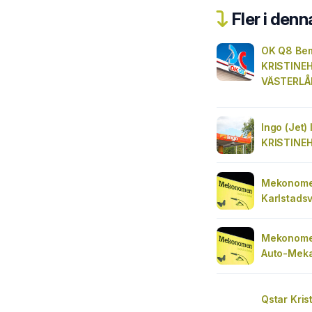
Fler i denn
OK Q8 Be
KRISTINE
VÄSTERL
Ingo (Jet)
KRISTINE
Mekonomen
Karlstads
Mekonome
Auto-Meka
Qstar Kri