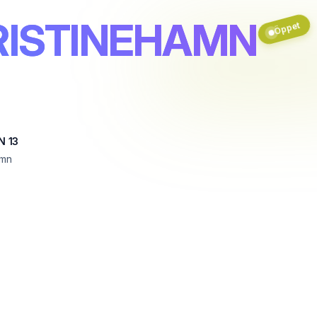
KRISTINEHAMN
Öppet
N 13
amn