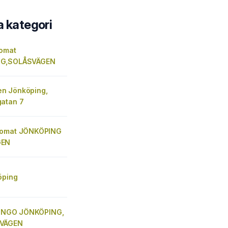
a kategori
omat
G,SOLÅSVÄGEN
n Jönköping,
atan 7
tomat JÖNKÖPING
GEN
öping
) INGO JÖNKÖPING,
VÄGEN