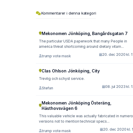
Kommentarer i denna kategori
Mekonomen Jönköping, Bangårdsgatan 7
The particular USDA paperwork that many People in
america threat shortcoming around dietary vitam...
20. dec 2020 kl. 
trump vote mask
Clas Ohlson Jönköping, City
Trevlig och schyst service.
08. jul 2023 kl. 
Stefan
Mekonomen Jönköping Österäng,
Hästhovsvägen 6
This valuable vehicle was actually fabricated in numer
versions not to mention technical specs...
20. dec 2020 kl. 
trump vote mask