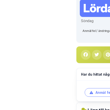
Lörd
Söndag
Anmäl fel / ändring
Har du hittat någ
Anmäl fe