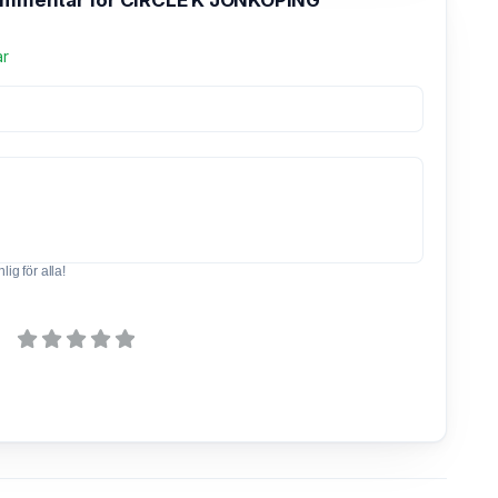
kommentar för CIRCLE K JÖNKÖPING
ar
ig för alla!