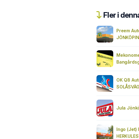
Fler i denn
Preem Aut
JÖNKÖPIN
Mekonome
Bangårdsg
OK Q8 Au
SOLÅSVÄ
Jula Jönk
Ingo (Jet
HERKULES