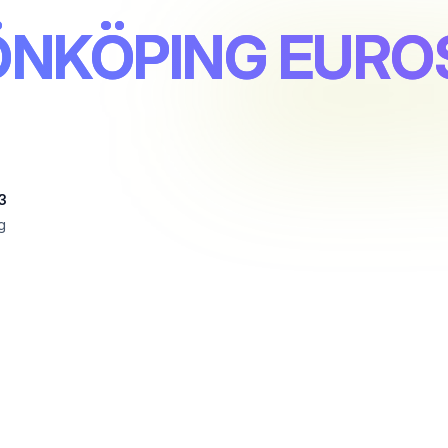
JÖNKÖPING EURO
3
g