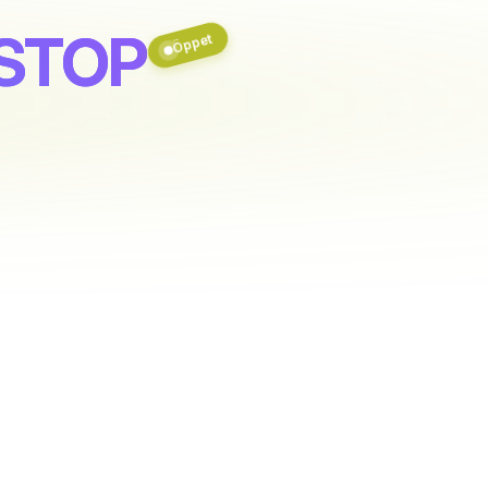
STOP
Öppet