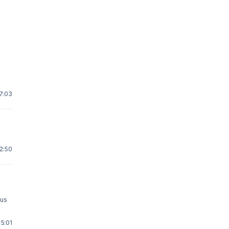
17:03
12:50
ous
15:01